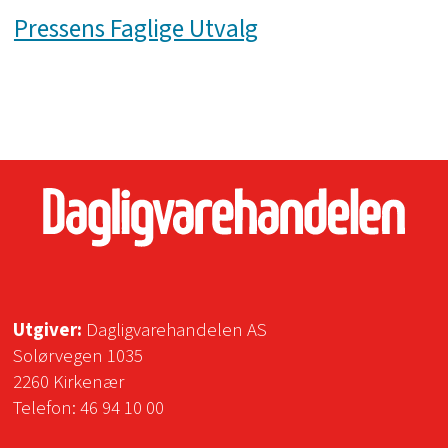
Pressens Faglige Utvalg
Utgiver:
Dagligvarehandelen AS
Solørvegen 1035
2260 Kirkenær
Telefon:
46 94 10 00