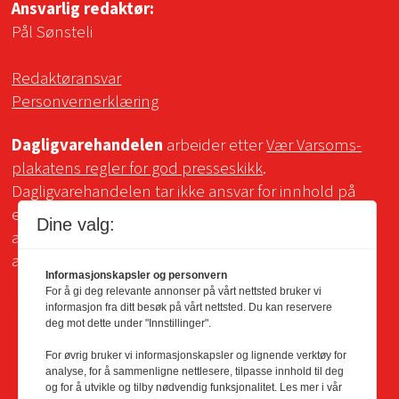
Ansvarlig redaktør:
Pål Sønsteli
Redaktøransvar
Personvernerklæring
Dagligvarehandelen
arbeider etter
Vær Varsoms-
plakatens regler for god presseskikk
.
Dagligvarehandelen tar ikke ansvar for innhold på
eksterne sider som det lenkes til. Kopiering for bruk
Dine valg:
av Dagligvarehandelens materiale er ikke tillatt uten
avtale.
Informasjonskapsler og personvern
For å gi deg relevante annonser på vårt nettsted bruker vi
informasjon fra ditt besøk på vårt nettsted. Du kan reservere
deg mot dette under "Innstillinger".
For øvrig bruker vi informasjonskapsler og lignende verktøy for
analyse, for å sammenligne nettlesere, tilpasse innhold til deg
og for å utvikle og tilby nødvendig funksjonalitet. Les mer i vår