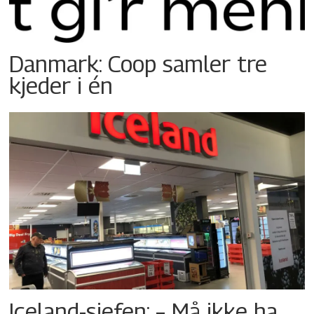
Danmark: Coop samler tre
kjeder i én
Iceland-sjefen: – Må ikke ha