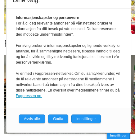
Dine valg:
Informasjonskapsler og personvern
For å gi deg relevante annonser på vårt nettsted bruker vi
informasjon fra ditt besøk på vårt nettsted. Du kan reservere
deg mot dette under "Innstillinger".
Flere kvinner i ledelsen
For øvrig bruker vi informasjonskapsler og lignende verktøy for
analyse, for å sammenligne nettlesere, tilpasse innhold til deg
og for å utvikle og tilby nødvendig funksjonalitet. Les mer i vår
personvernerklæring.
Vi er med i Fagpressen-nettverket. Om du samtykker under, vil
du få relevante annonser på nettstedene til medlemmene i
nettverket basert på informasjon fra dine besøk på tvers av
disse nettstedene. En oversikt over medlemmene finner du på
Fagpressen.no.
Avvis alle
Godta
Innstillinger
Innstillinger