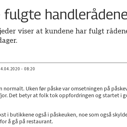
fulgte handlerådene
jeder viser at kundene har fulgt råden
dager.
14.04.2020 - 08:20
nn normalt. Uken før påske var omsetningen på påske
or. Det betyr at folk tok oppfordringen og startet i g
kst i butikkene også i påskeuken, noe som også skyld
for å gå på restaurant.