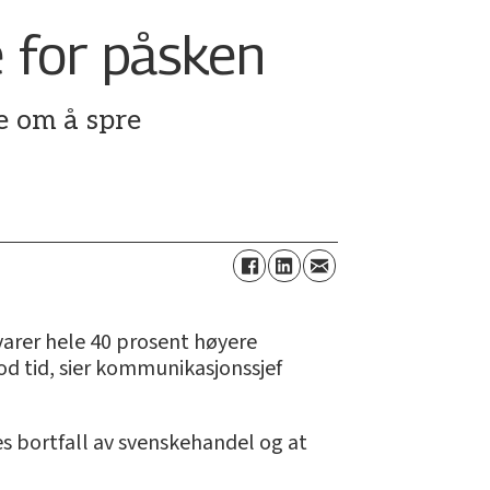
 for påsken
e om å spre
varer hele 40 prosent høyere
od tid, sier kommunikasjonssjef
es bortfall av svenskehandel og at