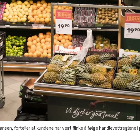
nsen, forteller at kundene har vært flinke å følge handlevettreglene i