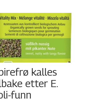
pirefrø kalles
ilbake etter E.
oli-funn