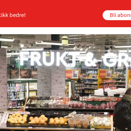
tikk bedre!
Bli abo