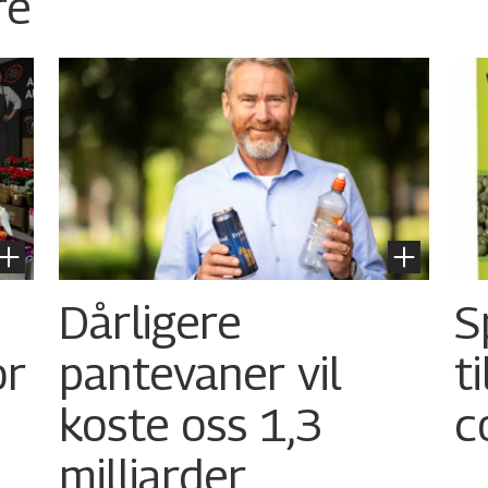
re
Dårligere
S
or
pantevaner vil
t
koste oss 1,3
c
milliarder