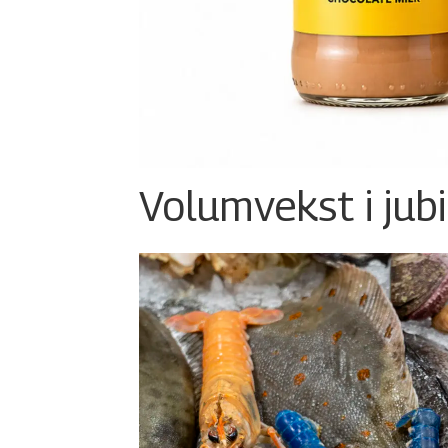
Volumvekst i jub