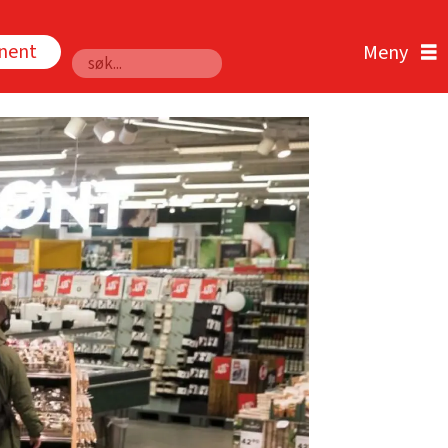
nnent
Søk