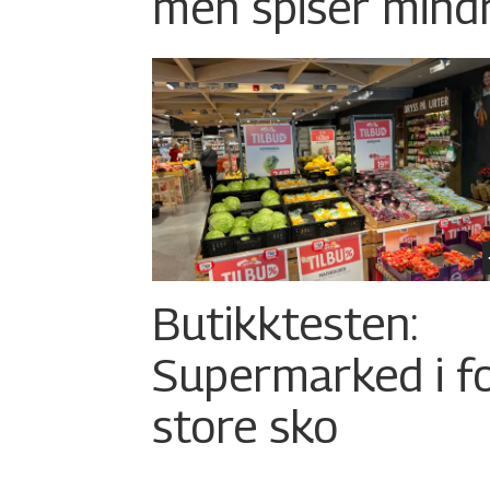
men spiser mind
Butikktesten:
Supermarked i f
store sko