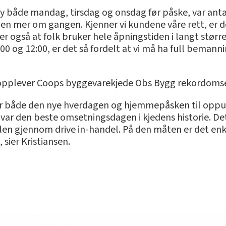
 både mandag, tirsdag og onsdag før påske, var antal
men mer om gangen. Kjenner vi kundene våre rett, er 
ser også at folk bruker hele åpningstiden i langt størr
og 12:00, er det så fordelt at vi må ha full bemanning 
er, opplever Coops byggevarekjede Obs Bygg rekordoms
 både den nye hverdagen og hjemmepåsken til oppuss
var den beste omsetningsdagen i kjedens historie. De
bilen gjennom drive in-handel. På den måten er det enk
 sier Kristiansen.