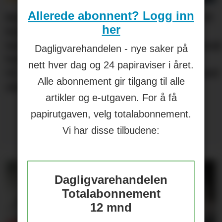
Allerede abonnent? Logg inn
Knalltall
Aass vil
Brus og
Hard
her
ter
for Açai
bli
jus fra
iste fra
Bowl
førstevalg
Berentsen
Hansa
Dagligvarehandelen - nye saker på
i lite-
nett hver dag og 24 papiraviser i året.
segment
Alle abonnement gir tilgang til alle
artikler og e-utgaven. For å få
papirutgaven, velg totalabonnement.
Vi har disse tilbudene:
Dagligvarehandelen
Totalabonnement
12 mnd