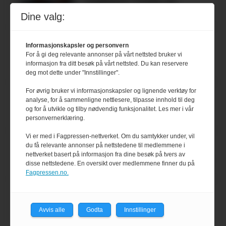
yoghurt: Trues av
melkemangel
Dine valg:
Marit Kolby vant
Informasjonskapsler og personvern
Økologisk Norge sin
For å gi deg relevante annonser på vårt nettsted bruker vi
informasjon fra ditt besøk på vårt nettsted. Du kan reservere
hederspris
deg mot dette under "Innstillinger".
For øvrig bruker vi informasjonskapsler og lignende verktøy for
Blir enklere å velge
analyse, for å sammenligne nettlesere, tilpasse innhold til deg
økologisk i butikkhylla
og for å utvikle og tilby nødvendig funksjonalitet. Les mer i vår
personvernerklæring.
Vi er med i Fagpressen-nettverket. Om du samtykker under, vil
Kolonihagen sliter
du få relevante annonser på nettstedene til medlemmene i
nettverket basert på informasjon fra dine besøk på tvers av
med å få tak i nok melk
disse nettstedene. En oversikt over medlemmene finner du på
Fagpressen.no.
Rapport: Økokundene
er klare! Er markedet
Avvis alle
Godta
Innstillinger
det?