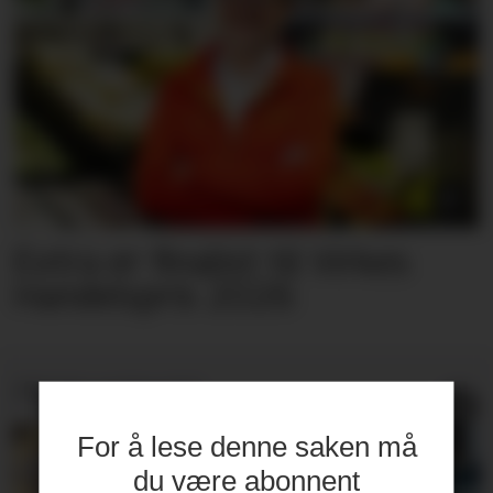
Extra er finalist til Virkes
Handelspris 2026
PRODUKTNYTT
For å lese denne saken må
du være abonnent