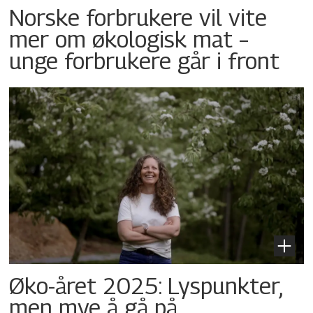
Norske forbrukere vil vite
mer om økologisk mat –
unge forbrukere går i front
Øko-året 2025: Lyspunkter,
men mye å gå på