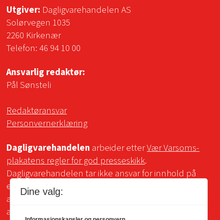
Utgiver:
Dagligvarehandelen AS
Solørvegen 1035
2260 Kirkenær
Telefon:
46 94 10 00
Ansvarlig redaktør:
Pål Sønsteli
Redaktøransvar
Personvernerklæring
Dagligvarehandelen
arbeider etter
Vær Varsoms-
plakatens regler for god presseskikk
.
Dagligvarehandelen tar ikke ansvar for innhold på
eksterne sider som det lenkes til. Kopiering for bruk
Dine valg:
av Dagligvarehandelens materiale er ikke tillatt uten
avtale.
Informasjonskapsler og personvern