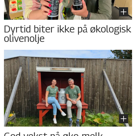
Dyrtid biter ikke på økologisk
olivenolje
God vekst på øko-melk,