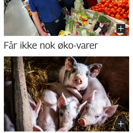
Får ikke nok øko-varer