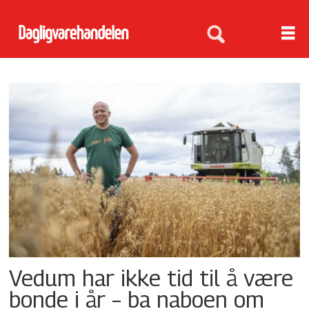
Tag:
trygve
slagsvold
vedum
Vedum har ikke tid til å være
bonde i år – ba naboen om