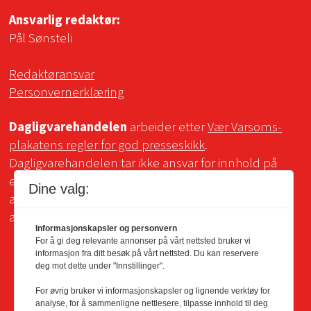
Ansvarlig redaktør:
Pål Sønsteli
Redaktøransvar
Personvernerklæring
Dagligvarehandelen
arbeider etter
Vær Varsoms-
plakatens regler for god presseskikk
.
Dagligvarehandelen tar ikke ansvar for innhold på
eksterne sider som det lenkes til. Kopiering for bruk
Dine valg:
av Dagligvarehandelens materiale er ikke tillatt uten
avtale.
Informasjonskapsler og personvern
For å gi deg relevante annonser på vårt nettsted bruker vi
informasjon fra ditt besøk på vårt nettsted. Du kan reservere
deg mot dette under "Innstillinger".
For øvrig bruker vi informasjonskapsler og lignende verktøy for
analyse, for å sammenligne nettlesere, tilpasse innhold til deg