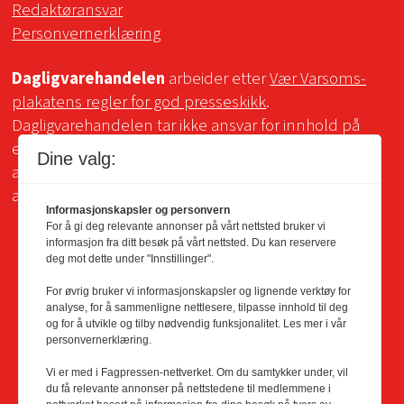
Redaktøransvar
Personvernerklæring
Dagligvarehandelen
arbeider etter
Vær Varsoms-
plakatens regler for god presseskikk
.
Dagligvarehandelen tar ikke ansvar for innhold på
eksterne sider som det lenkes til. Kopiering for bruk
Dine valg:
av Dagligvarehandelens materiale er ikke tillatt uten
avtale.
Informasjonskapsler og personvern
For å gi deg relevante annonser på vårt nettsted bruker vi
informasjon fra ditt besøk på vårt nettsted. Du kan reservere
deg mot dette under "Innstillinger".
For øvrig bruker vi informasjonskapsler og lignende verktøy for
analyse, for å sammenligne nettlesere, tilpasse innhold til deg
og for å utvikle og tilby nødvendig funksjonalitet. Les mer i vår
personvernerklæring.
Vi er med i Fagpressen-nettverket. Om du samtykker under, vil
du få relevante annonser på nettstedene til medlemmene i