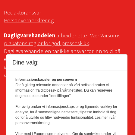
Redaktøransvar
Personvernerklæring
Dagligvarehandelen
arbeider etter
Vær Varsoms-
plakatens regler for god presseskikk
.
Dagligvarehandelen tar ikke ansvar for innhold på
eksterne sider som det lenkes til. Kopiering for bruk
Dine valg:
av Dagligvarehandelens materiale er ikke tillatt uten
avtale.
Informasjonskapsler og personvern
For å gi deg relevante annonser på vårt nettsted bruker vi
informasjon fra ditt besøk på vårt nettsted. Du kan reservere
deg mot dette under "Innstillinger".
For øvrig bruker vi informasjonskapsler og lignende verktøy for
analyse, for å sammenligne nettlesere, tilpasse innhold til deg
og for å utvikle og tilby nødvendig funksjonalitet. Les mer i vår
personvernerklæring.
Vi er med i Fagpressen-nettverket. Om du samtykker under, vil