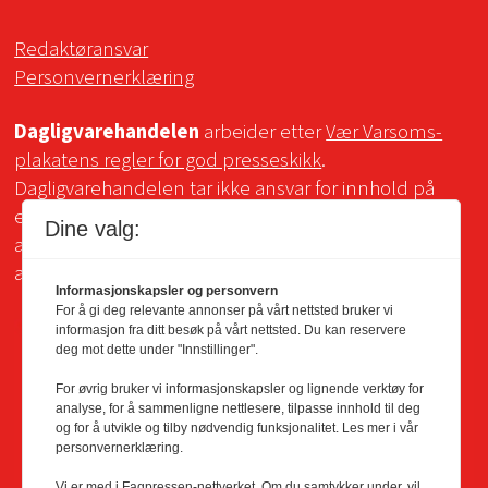
Redaktøransvar
Personvernerklæring
Dagligvarehandelen
arbeider etter
Vær Varsoms-
plakatens regler for god presseskikk
.
Dagligvarehandelen tar ikke ansvar for innhold på
eksterne sider som det lenkes til. Kopiering for bruk
Dine valg:
av Dagligvarehandelens materiale er ikke tillatt uten
avtale.
Informasjonskapsler og personvern
For å gi deg relevante annonser på vårt nettsted bruker vi
informasjon fra ditt besøk på vårt nettsted. Du kan reservere
deg mot dette under "Innstillinger".
For øvrig bruker vi informasjonskapsler og lignende verktøy for
analyse, for å sammenligne nettlesere, tilpasse innhold til deg
og for å utvikle og tilby nødvendig funksjonalitet. Les mer i vår
personvernerklæring.
Vi er med i Fagpressen-nettverket. Om du samtykker under, vil