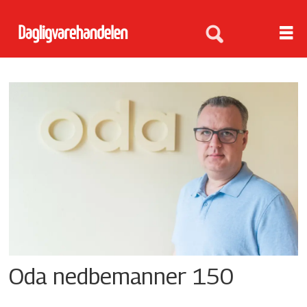
Tag:
chris
poad
Oda nedbemanner 150