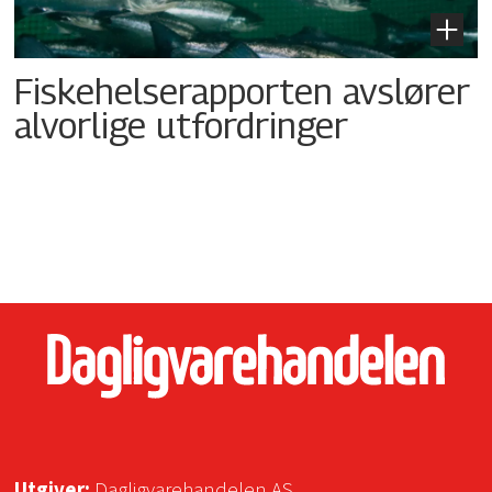
Fiskehelserapporten avslører
alvorlige utfordringer
Utgiver:
Dagligvarehandelen AS