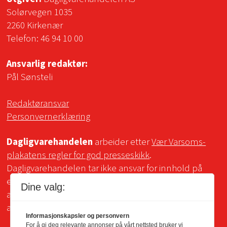
Solørvegen 1035
2260 Kirkenær
Telefon:
46 94 10 00
Ansvarlig redaktør:
Pål Sønsteli
Redaktøransvar
Personvernerklæring
Dagligvarehandelen
arbeider etter
Vær Varsoms-
plakatens regler for god presseskikk
.
Dagligvarehandelen tar ikke ansvar for innhold på
eksterne sider som det lenkes til. Kopiering for bruk
Dine valg:
av Dagligvarehandelens materiale er ikke tillatt uten
avtale.
Informasjonskapsler og personvern
For å gi deg relevante annonser på vårt nettsted bruker vi