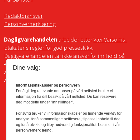
Redaktøransvar
Personvernerklæring
Dagligvarehandelen
arbeider etter
Vær Varsoms-
plakatens regler for god presseskikk
.
Dagligvarehandelen tar ikke ansvar for innhold på
eksterne sider som det lenkes til. Kopiering for bruk
Dine valg:
av Dagligvarehandelens materiale er ikke tillatt uten
avtale.
Informasjonskapsler og personvern
For å gi deg relevante annonser på vårt nettsted bruker vi
informasjon fra ditt besøk på vårt nettsted. Du kan reservere
deg mot dette under "Innstillinger".
For øvrig bruker vi informasjonskapsler og lignende verktøy for
analyse, for å sammenligne nettlesere, tilpasse innhold til deg
og for å utvikle og tilby nødvendig funksjonalitet. Les mer i vår
personvernerklæring.