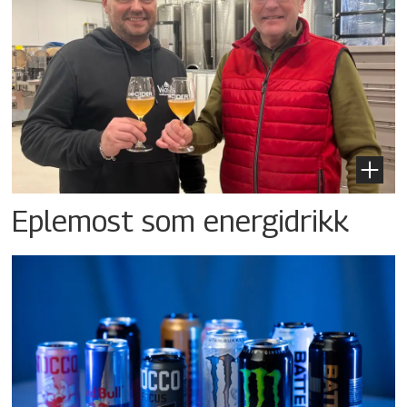
Eplemost som energidrikk