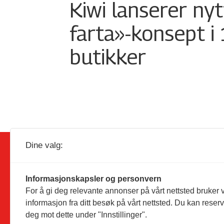
Kiwi lanserer nyt
farta»-konsept i
butikker
Dine valg:
Informasjonskapsler og personvern
For å gi deg relevante annonser på vårt nettsted bruker v
Utgiver:
Dagligvarehandelen AS
informasjon fra ditt besøk på vårt nettsted. Du kan reser
Solørvegen 1035
deg mot dette under "Innstillinger".
2260 Kirkenær