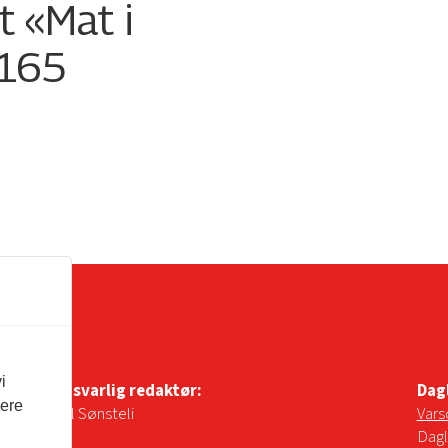
t «Mat i
 165
i
Ansvarlig redaktør:
Dag
vere
Pål Sønsteli
Vars
Dagl