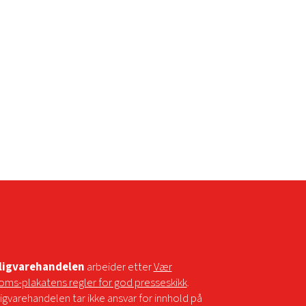
ligvarehandelen
arbeider etter
Vær
oms-plakatens regler for god presseskikk
.
igvarehandelen tar ikke ansvar for innhold på