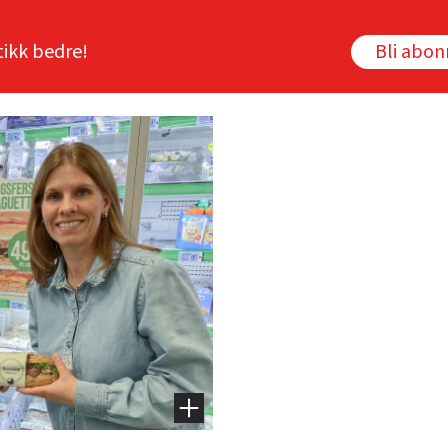
tikk bedre!
Bli abo