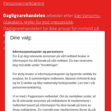
Personvernerklæring
Dagligvarehandelen
arbeider etter
Vær Varsoms-
plakatens regler for god presseskikk
.
Dagligvarehandelen tar ikke ansvar for innhold på
eksterne sider som det lenkes til. Kopiering for bruk
Dine valg:
av Dagligvarehandelens materiale er ikke tillatt uten
avtale.
Informasjonskapsler og personvern
For å gi deg relevante annonser på vårt nettsted bruker vi
informasjon fra ditt besøk på vårt nettsted. Du kan reservere
deg mot dette under "Innstillinger".
For øvrig bruker vi informasjonskapsler og lignende verktøy for
analyse, for å sammenligne nettlesere, tilpasse innhold til deg
og for å utvikle og tilby nødvendig funksjonalitet. Les mer i vår
personvernerklæring.
Vi er med i Fagpressen-nettverket. Om du samtykker under, vil
du få relevante annonser på nettstedene til medlemmene i
nettverket basert på informasjon fra dine besøk på tvers av
disse nettstedene. En oversikt over medlemmene finner du på