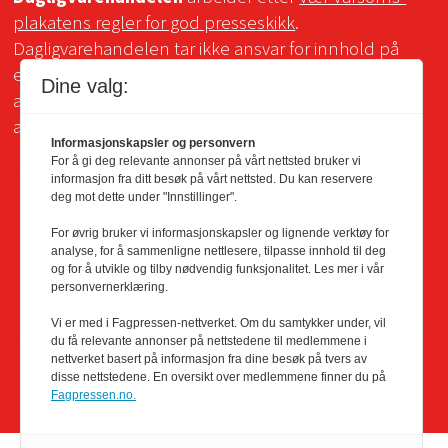
plakatens regler for god presseskikk
.
Dagligvarehandelen tar ikke ansvar for innhold på
eksterne sider som det lenkes til. Kopiering for bruk
Dine valg:
av Dagligvarehandelens materiale er ikke tillatt uten
avtale.
Informasjonskapsler og personvern
For å gi deg relevante annonser på vårt nettsted bruker vi
informasjon fra ditt besøk på vårt nettsted. Du kan reservere
deg mot dette under "Innstillinger".
For øvrig bruker vi informasjonskapsler og lignende verktøy for
analyse, for å sammenligne nettlesere, tilpasse innhold til deg
og for å utvikle og tilby nødvendig funksjonalitet. Les mer i vår
personvernerklæring.
Vi er med i Fagpressen-nettverket. Om du samtykker under, vil
du få relevante annonser på nettstedene til medlemmene i
nettverket basert på informasjon fra dine besøk på tvers av
disse nettstedene. En oversikt over medlemmene finner du på
Fagpressen.no.