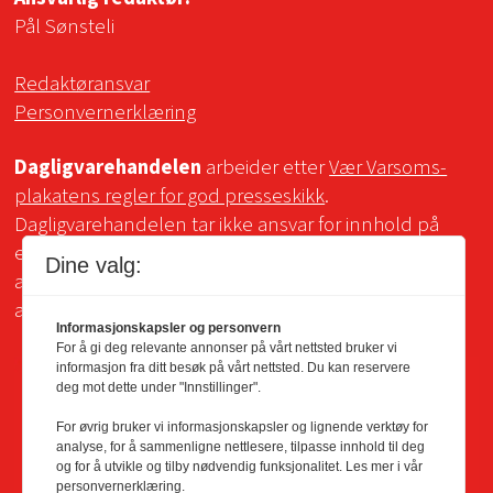
Pål Sønsteli
Redaktøransvar
Personvernerklæring
Dagligvarehandelen
arbeider etter
Vær Varsoms-
plakatens regler for god presseskikk
.
Dagligvarehandelen tar ikke ansvar for innhold på
eksterne sider som det lenkes til. Kopiering for bruk
Dine valg:
av Dagligvarehandelens materiale er ikke tillatt uten
avtale.
Informasjonskapsler og personvern
For å gi deg relevante annonser på vårt nettsted bruker vi
informasjon fra ditt besøk på vårt nettsted. Du kan reservere
deg mot dette under "Innstillinger".
For øvrig bruker vi informasjonskapsler og lignende verktøy for
analyse, for å sammenligne nettlesere, tilpasse innhold til deg
og for å utvikle og tilby nødvendig funksjonalitet. Les mer i vår
personvernerklæring.