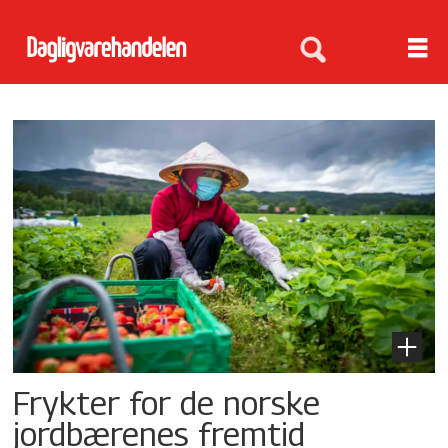
Tag:
jordbærproduksjon
Frykter for de norske
jordbærenes fremtid