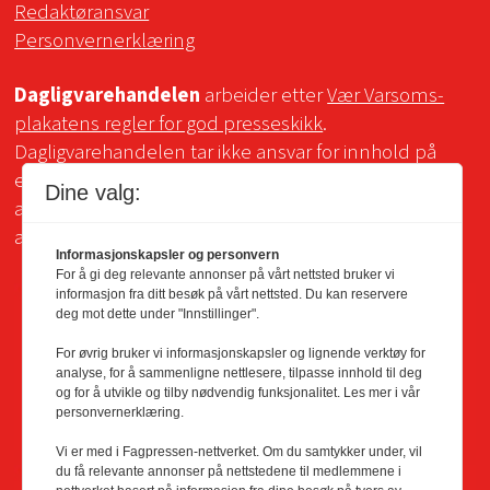
Redaktøransvar
Personvernerklæring
Dagligvarehandelen
arbeider etter
Vær Varsoms-
plakatens regler for god presseskikk
.
Dagligvarehandelen tar ikke ansvar for innhold på
eksterne sider som det lenkes til. Kopiering for bruk
Dine valg:
av Dagligvarehandelens materiale er ikke tillatt uten
avtale.
Informasjonskapsler og personvern
For å gi deg relevante annonser på vårt nettsted bruker vi
informasjon fra ditt besøk på vårt nettsted. Du kan reservere
deg mot dette under "Innstillinger".
For øvrig bruker vi informasjonskapsler og lignende verktøy for
analyse, for å sammenligne nettlesere, tilpasse innhold til deg
og for å utvikle og tilby nødvendig funksjonalitet. Les mer i vår
personvernerklæring.
Vi er med i Fagpressen-nettverket. Om du samtykker under, vil
du få relevante annonser på nettstedene til medlemmene i