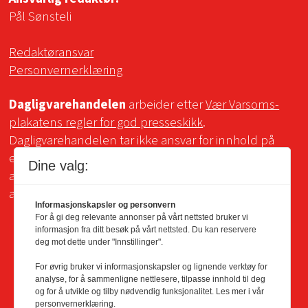
Pål Sønsteli
Redaktøransvar
Personvernerklæring
Dagligvarehandelen
arbeider etter
Vær Varsoms-
plakatens regler for god presseskikk
.
Dagligvarehandelen tar ikke ansvar for innhold på
eksterne sider som det lenkes til. Kopiering for bruk
Dine valg:
av Dagligvarehandelens materiale er ikke tillatt uten
avtale.
Informasjonskapsler og personvern
For å gi deg relevante annonser på vårt nettsted bruker vi
informasjon fra ditt besøk på vårt nettsted. Du kan reservere
deg mot dette under "Innstillinger".
For øvrig bruker vi informasjonskapsler og lignende verktøy for
analyse, for å sammenligne nettlesere, tilpasse innhold til deg
og for å utvikle og tilby nødvendig funksjonalitet. Les mer i vår
personvernerklæring.