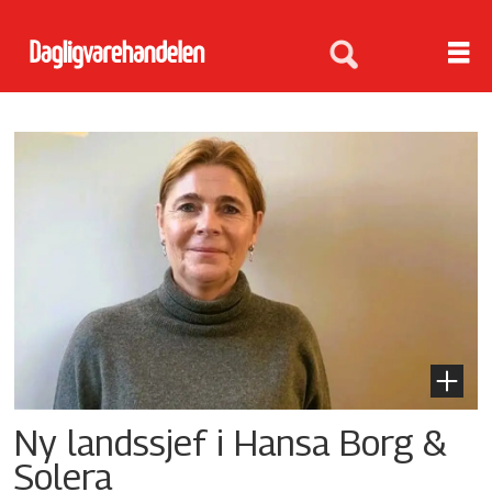
Tag:
lars
jensen
Ny landssjef i Hansa Borg &
Solera