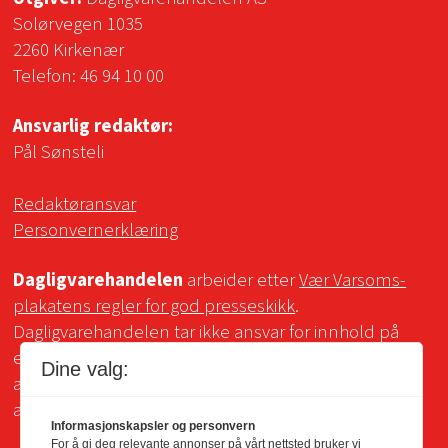
Solørvegen 1035
2260 Kirkenær
Telefon:
46 94 10 00
Ansvarlig redaktør:
Pål Sønsteli
Redaktøransvar
Personvernerklæring
Dagligvarehandelen
arbeider etter
Vær Varsoms-
plakatens regler for god presseskikk
.
Dagligvarehandelen tar ikke ansvar for innhold på
eksterne sider som det lenkes til. Kopiering for bruk
Dine valg:
av Dagligvarehandelens materiale er ikke tillatt uten
avtale.
Informasjonskapsler og personvern
For å gi deg relevante annonser på vårt nettsted bruker vi