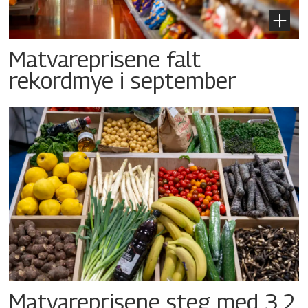
Matvareprisene falt
rekordmye i september
Matvareprisene steg med 3,2