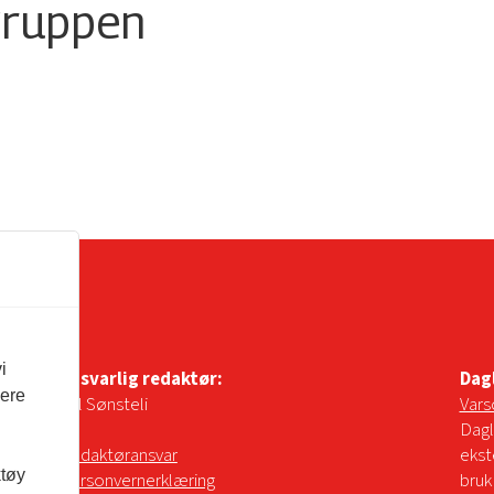
gruppen
i
Ansvarlig redaktør:
Dag
vere
Pål Sønsteli
Vars
Dagl
Redaktøransvar
ekst
ktøy
Personvernerklæring
bruk