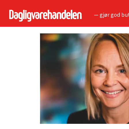
— gjør god bu
Tag:
mix