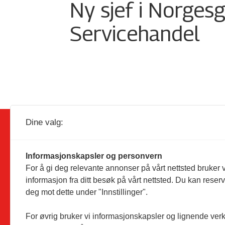
Ny sjef i Norges
Servicehandel
Dine valg:
Informasjonskapsler og personvern
For å gi deg relevante annonser på vårt nettsted bruker v
Utgiver:
Dagligvarehandelen AS
informasjon fra ditt besøk på vårt nettsted. Du kan reser
Solørvegen 1035
deg mot dette under "Innstillinger".
2260 Kirkenær
Telefon:
46 94 10 00
For øvrig bruker vi informasjonskapsler og lignende ver