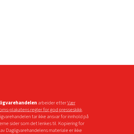
ligvarehandelen
arbeider etter
Vær
oms-plakatens regler for god presseskikk
.
igvarehandelen tar ikke ansvar for innhold på
erne sider som det lenkes til. Kopiering for
 av Dagligvarehandelens materiale er ikke