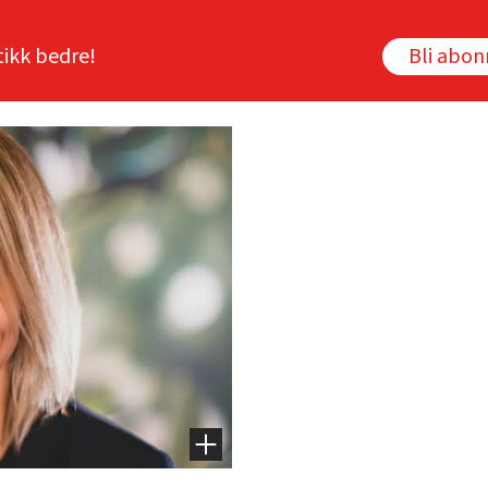
tikk bedre!
Bli abo