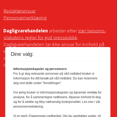
Redaktøransvar
Personvernerklæring
Dagligvarehandelen
arbeider etter
Vær Varsoms-
plakatens regler for god presseskikk
.
Dagligvarehandelen tar ikke ansvar for innhold på
eksterne sider som det lenkes til. Kopiering for bruk
Dine valg:
av Dagligvarehandelens materiale er ikke tillatt uten
avtale.
Informasjonskapsler og personvern
For å gi deg relevante annonser på vårt nettsted bruker vi
informasjon fra ditt besøk på vårt nettsted. Du kan reservere
deg mot dette under "Innstillinger".
For øvrig bruker vi informasjonskapsler og lignende verktøy for
analyse, for å sammenligne nettlesere, tilpasse innhold til deg
og for å utvikle og tilby nødvendig funksjonalitet. Les mer i vår
personvernerklæring.
Vi er med i Fagpressen-nettverket. Om du samtykker under, vil