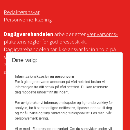
Redaktøransvar
Personvernerklæring
Dagligvarehandelen
arbeider etter
Vær Varsoms-
plakatens regler for god presseskikk
.
Dagligvarehandelen tar ikke ansvar for innhold på
eksterne sider som det lenkes til. Kopiering for bruk
Dine valg:
av Dagligvarehandelens materiale er ikke tillatt uten
avtale.
Informasjonskapsler og personvern
For å gi deg relevante annonser på vårt nettsted bruker vi
informasjon fra ditt besøk på vårt nettsted. Du kan reservere
deg mot dette under "Innstillinger".
For øvrig bruker vi informasjonskapsler og lignende verktøy for
analyse, for å sammenligne nettlesere, tilpasse innhold til deg
og for å utvikle og tilby nødvendig funksjonalitet. Les mer i vår
personvernerklæring.
Vi er med i Fagpressen-nettverket. Om du samtykker under, vil