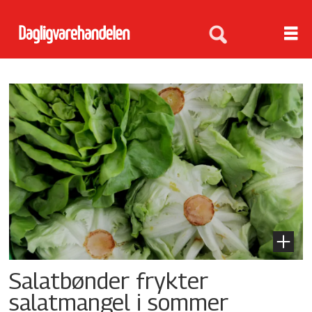
Tag:
salatproduksjon
Salatbønder frykter
salatmangel i sommer