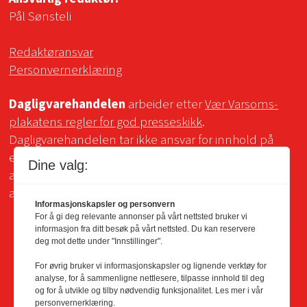
Pål Sønsteli
Redaktøransvar
Personvernerklæring
Dagligvarehandelen
arbeider etter
Vær Varsoms-
plakatens regler for god presseskikk
.
Dagligvarehandelen tar ikke ansvar for innhold på
eksterne sider som det lenkes til. Kopiering for bruk
Dine valg:
av Dagligvarehandelens materiale er ikke tillatt uten
avtale.
Informasjonskapsler og personvern
For å gi deg relevante annonser på vårt nettsted bruker vi
informasjon fra ditt besøk på vårt nettsted. Du kan reservere
deg mot dette under "Innstillinger".
For øvrig bruker vi informasjonskapsler og lignende verktøy for
analyse, for å sammenligne nettlesere, tilpasse innhold til deg
og for å utvikle og tilby nødvendig funksjonalitet. Les mer i vår
personvernerklæring.