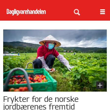
Tag:
tunneldyrking
Frykter for de norske
jordbærenes fremtid