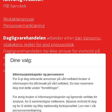
Pål Sønsteli
Redaktøransvar
Personvernerklæring
Dagligvarehandelen
arbeider etter
Vær Varsoms-
plakatens regler for god presseskikk
.
Dagligvarehandelen tar ikke ansvar for innhold på
eksterne sider som det lenkes til. Kopiering for bruk
Dine valg:
av Dagligvarehandelens materiale er ikke tillatt uten
avtale.
Informasjonskapsler og personvern
For å gi deg relevante annonser på vårt nettsted bruker vi
informasjon fra ditt besøk på vårt nettsted. Du kan reservere
deg mot dette under "Innstillinger".
For øvrig bruker vi informasjonskapsler og lignende verktøy for
analyse, for å sammenligne nettlesere, tilpasse innhold til deg
og for å utvikle og tilby nødvendig funksjonalitet. Les mer i vår
personvernerklæring.