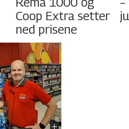
Rema 1000 og
–
Coop Extra setter
j
ned prisene