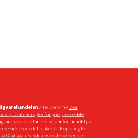
ligvarehandelen
arbeider etter
Vær
oms-plakatens regler for god presseskikk
.
igvarehandelen tar ikke ansvar for innhold på
erne sider som det lenkes til. Kopiering for
 av Dagligvarehandelens materiale er ikke