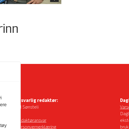
rinn
i
Ansvarlig redaktør:
Dag
vere
Pål Sønsteli
Vars
Dagl
Redaktøransvar
ekst
ktøy
Personvernerklæring
bruk