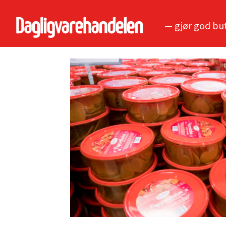
— gjør god bu
Tag:
coop
extra