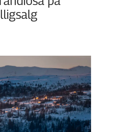
randiosa på
illigsalg