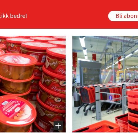
tikk bedre!
Bli abo