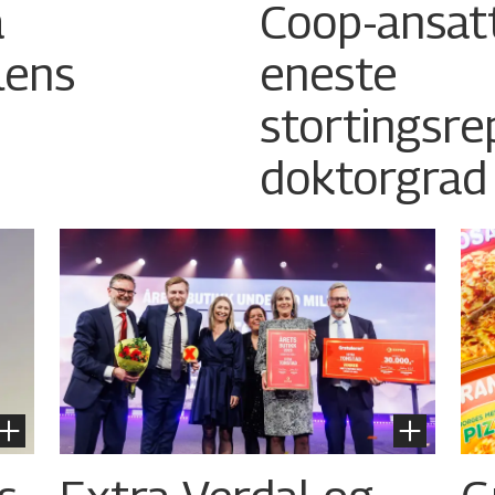
å
Coop-ansatt 
lens
eneste
stortingsr
doktorgrad