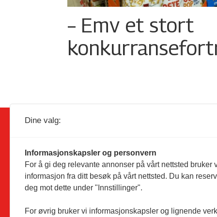
– Emv et stort
konkurransefort
Dine valg:
Informasjonskapsler og personvern
For å gi deg relevante annonser på vårt nettsted bruker v
Utgiver:
Dagligvarehandelen AS
informasjon fra ditt besøk på vårt nettsted. Du kan reser
Solørvegen 1035
deg mot dette under "Innstillinger".
2260 Kirkenær
Telefon:
46 94 10 00
For øvrig bruker vi informasjonskapsler og lignende ver