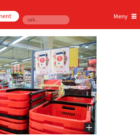
nnent
Søk