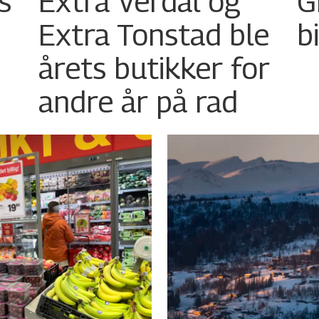
s
Extra Verdal og
G
Extra Tonstad ble
b
årets butikker for
andre år på rad