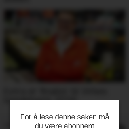
Extra er finalist til Virkes
Handelspris 2026
For å lese denne saken må
PRODUKTNYTT
du være abonnent