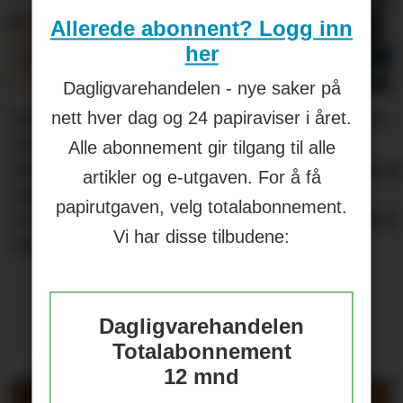
Allerede abonnent? Logg inn
her
Dagligvarehandelen - nye saker på
Knalltall
Aass vil
Brus og
Hard
nett hver dag og 24 papiraviser i året.
ter
for Açai
bli
jus fra
iste fra
Alle abonnement gir tilgang til alle
Bowl
førstevalg
Berentsen
Hansa
artikler og e-utgaven. For å få
i lite-
papirutgaven, velg totalabonnement.
segment
Vi har disse tilbudene:
Dagligvarehandelen
Totalabonnement
12 mnd