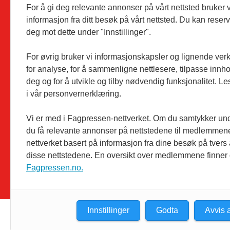
For å gi deg relevante annonser på vårt nettsted bruker v
Utgiver:
Dagligvarehandelen AS
informasjon fra ditt besøk på vårt nettsted. Du kan reser
Solørvegen 1035
deg mot dette under "Innstillinger".
2260 Kirkenær
Telefon:
46 94 10 00
For øvrig bruker vi informasjonskapsler og lignende ver
for analyse, for å sammenligne nettlesere, tilpasse innhol
deg og for å utvikle og tilby nødvendig funksjonalitet. L
i vår personvernerklæring.
Vi er med i Fagpressen-nettverket. Om du samtykker unde
du få relevante annonser på nettstedene til medlemmene
nettverket basert på informasjon fra dine besøk på tvers
disse nettstedene. En oversikt over medlemmene finner
Fagpressen.no.
Innstillinger
Godta
Avvis a