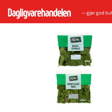
— gjør god bu
Tag:
dagligvarekjeder