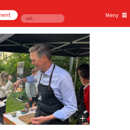
nnent
Søk