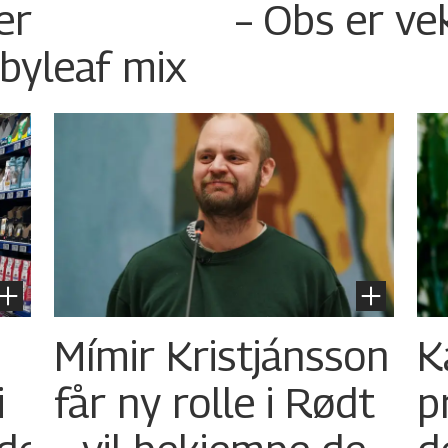
er
– Obs er ve
byleaf mix
Mímir Kristjánsson
K
i
får ny rolle i Rødt
p