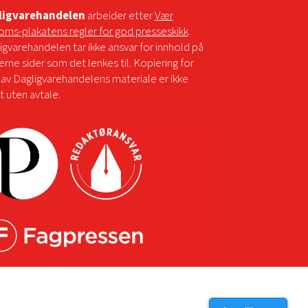
ligvarehandelen
arbeider etter
Vær
oms-plakatens regler for god presseskikk
.
igvarehandelen tar ikke ansvar for innhold på
erne sider som det lenkes til. Kopiering for
 av Dagligvarehandelens materiale er ikke
tt uten avtale.