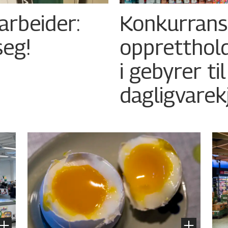
arbeider:
Konkurran
seg!
oppretthold
i gebyrer til
dagligvare