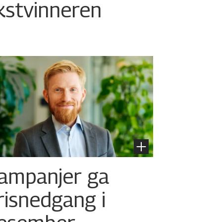
kstvinneren
ampanjer ga
risnedgang i