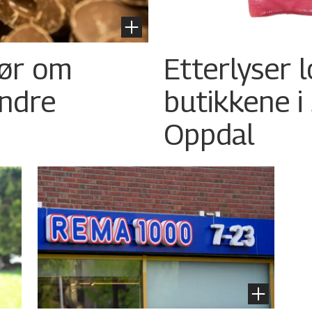
pør om
Etterlyser l
ndre
butikkene 
Oppdal