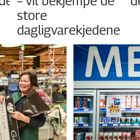
det
– vil bekjempe de
d
store
dagligvarekjedene