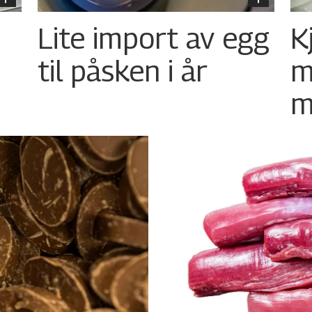
Lite import av egg
K
til påsken i år
m
m