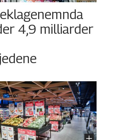
seklagenemnda
er 4,9 milliarder
kjedene