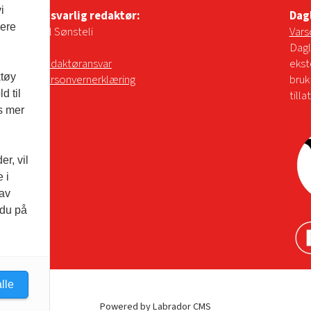
i
Ansvarlig redaktør:
Dag
vere
Pål Sønsteli
Vars
Dagl
Redaktøransvar
ekst
ktøy
Personvernerklæring
bruk
d til
tilla
es mer
r, vil
 i
 av
 du på
lle
Powered by Labrador CMS