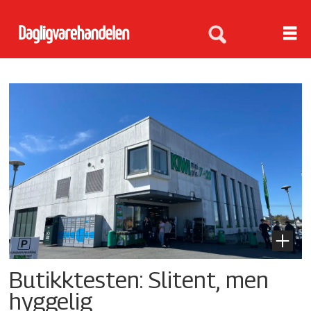
Tag:
kiwi
Butikktesten: Slitent, men
hyggelig