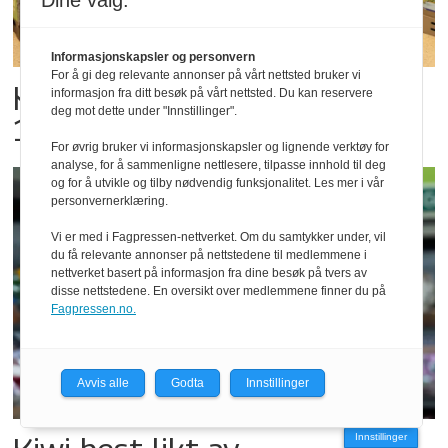
Dine valg:
Informasjonskapsler og personvern
For å gi deg relevante annonser på vårt nettsted bruker vi
KIWI-damene som er helt i
informasjon fra ditt besøk på vårt nettsted. Du kan reservere
deg mot dette under "Innstillinger".
100
For øvrig bruker vi informasjonskapsler og lignende verktøy for
analyse, for å sammenligne nettlesere, tilpasse innhold til deg
og for å utvikle og tilby nødvendig funksjonalitet. Les mer i vår
personvernerklæring.
Vi er med i Fagpressen-nettverket. Om du samtykker under, vil
du få relevante annonser på nettstedene til medlemmene i
nettverket basert på informasjon fra dine besøk på tvers av
disse nettstedene. En oversikt over medlemmene finner du på
Fagpressen.no.
Avvis alle
Godta
Innstillinger
Innstillinger