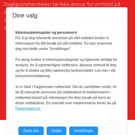
Dagligvarehandelen tar ikke ansvar for innhold på
eksterne sider som det lenkes til. Kopiering for bruk
Dine valg:
av Dagligvarehandelens materiale er ikke tillatt uten
avtale.
Informasjonskapsler og personvern
For å gi deg relevante annonser på vårt nettsted bruker vi
informasjon fra ditt besøk på vårt nettsted. Du kan reservere
deg mot dette under "Innstillinger".
For øvrig bruker vi informasjonskapsler og lignende verktøy for
analyse, for å sammenligne nettlesere, tilpasse innhold til deg
og for å utvikle og tilby nødvendig funksjonalitet. Les mer i vår
personvernerklæring.
Vi er med i Fagpressen-nettverket. Om du samtykker under, vil
du få relevante annonser på nettstedene til medlemmene i
nettverket basert på informasjon fra dine besøk på tvers av
disse nettstedene. En oversikt over medlemmene finner du på
Fagpressen.no.
Avvis alle
Godta
Innstillinger