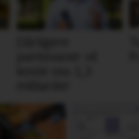
Dårligere
T
pantevaner vil
f
koste oss 1,3
milliarder