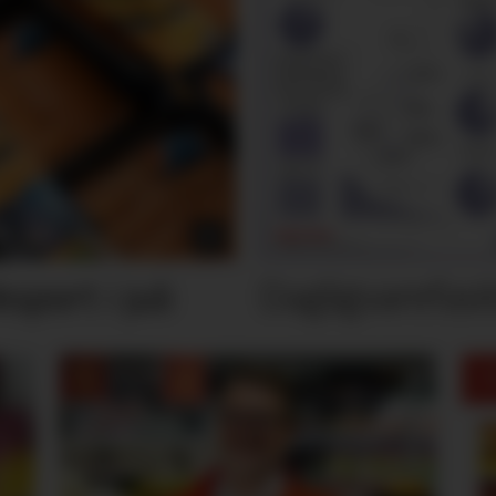
Dagligvarefasi
port i juli
M