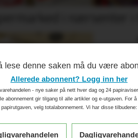
permarked i nærsenter i 
å lese denne saken må du være abo
Allerede abonnent? Logg inn her
varehandelen - nye saker på nett hver dag og 24 papiraviser 
le abonnement gir tilgang til alle artikler og e-utgaven. For å
papirutgaven, velg totalabonnement. Vi har disse tilbudene:
ligvarehandelen
Dagligvarehand