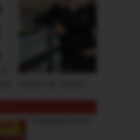
ten
Hvem er Hvem
est lest:
To høstnyheter fra Freia