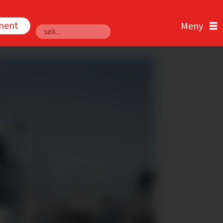
nnent
Søk