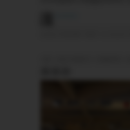
Are
Knudsen
22.04.2024 - 08:36
PUBLISERT
SIST OPPDATERT
KBS
UNO-X E-MOBILITY
KOMMENTAR
L