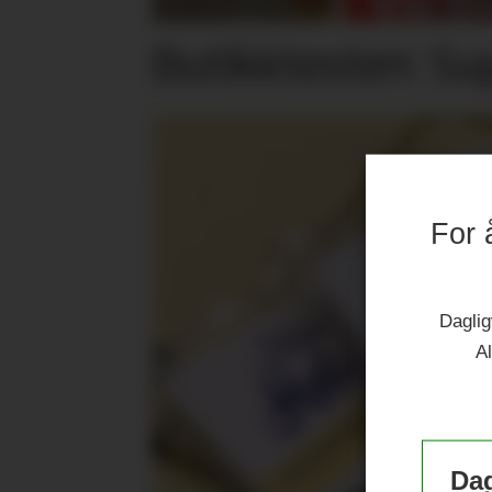
Butikktesten: Su
For 
Daglig
Al
Dag