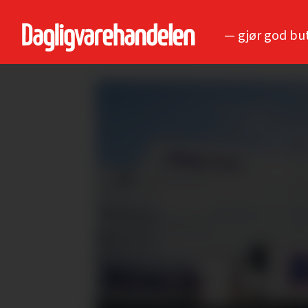
— gjør god bu