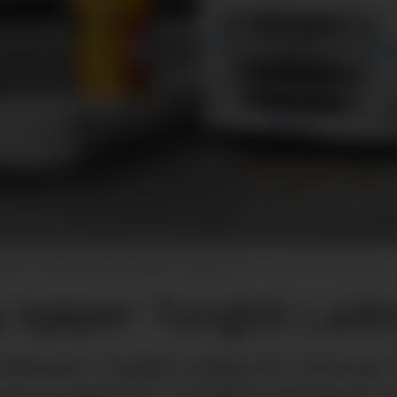
usjon sin distribunal på Vinterbro utenfor Oslo.
Wordup Projects
y kjøper Tungbil Ladi
elskapet Tungbil Lading AS. Dette gir U
om er egnet for å etablere lading for tu