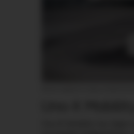
Elektrisk tungbil klar for lading ved REMA Distrib
Uno-X Mobilit
Uno-X Mobility har kjøpt s
strategiske beliggenheter s