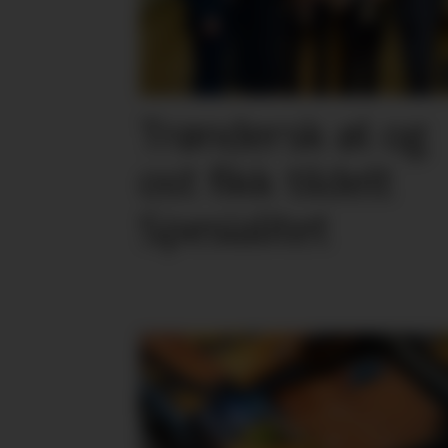
Trøndersk øl og
ost fikk tildelt
Spesialitet