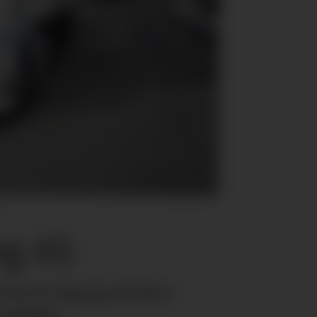
ng AS
no-X tilgang til flere
ngbiler.