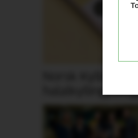
T
Norsk Kylling la
halalkylling­påleg