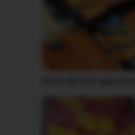
Rekordsterk sjømateks