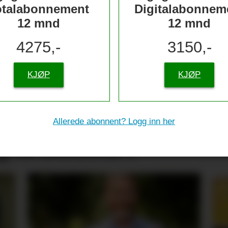
otalabonnement
Digitalabonnem
12 mnd
12 mnd
4275,-
3150,-
KJØP
KJØP
nserer
Allerede abonnent? Logg inn her
g til skolestart