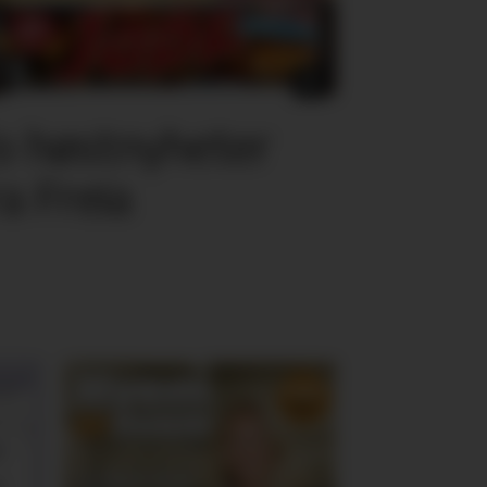
o høstnyheter
ra Freia