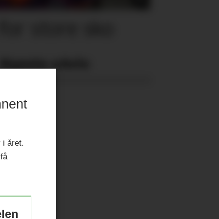
for store sko
Nyeste eAvis:
nnent
i året.
 få
elen