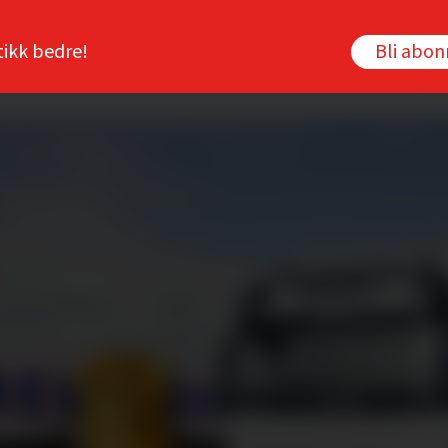
tikk bedre!
Bli abo