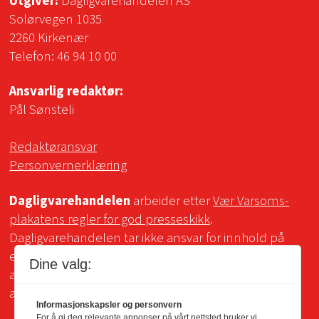
Utgiver:
Dagligvarehandelen AS
Solørvegen 1035
2260 Kirkenær
Telefon:
46 94 10 00
Ansvarlig redaktør:
Pål Sønsteli
Redaktøransvar
Personvernerklæring
Dagligvarehandelen
arbeider etter
Vær Varsoms-
plakatens regler for god presseskikk
.
Dagligvarehandelen tar ikke ansvar for innhold på
eksterne sider som det lenkes til. Kopiering for bruk
Dine valg:
av Dagligvarehandelens materiale er ikke tillatt uten
avtale.
Informasjonskapsler og personvern
For å gi deg relevante annonser på vårt nettsted bruker vi