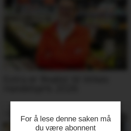
Extra er finalist til Virkes
Handelspris 2026
PRODUKTNYTT
For å lese denne saken må
du være abonnent