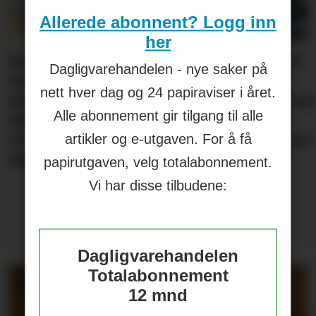
Allerede abonnent? Logg inn
her
Norsk
To
Knalltall
Aass vil
Dagligvarehandelen - nye saker på
Kylling
høstnyheter
for Açai
bli
nett hver dag og 24 papiraviser i året.
lanserer
fra
Bowl
førsteval
Alle abonnement gir tilgang til alle
halalkyllingpålegg
Freia
i lite-
til
segment
artikler og e-utgaven. For å få
skolestart
papirutgaven, velg totalabonnement.
Vi har disse tilbudene:
Dagligvarehandelen
Totalabonnement
12 mnd