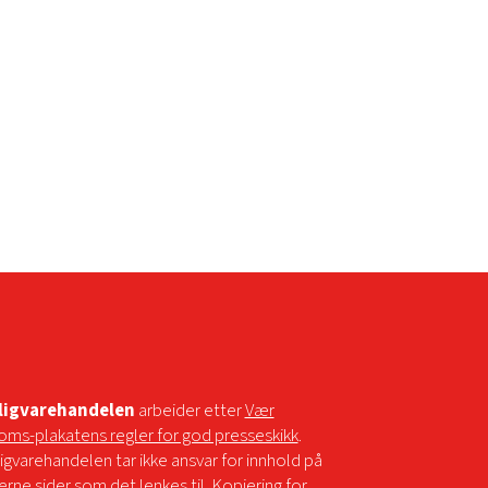
ligvarehandelen
arbeider etter
Vær
oms-plakatens regler for god presseskikk
.
igvarehandelen tar ikke ansvar for innhold på
erne sider som det lenkes til. Kopiering for