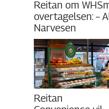
Reitan om WHSm
overtagelsen: – Al
Narvesen
Reitan