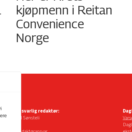
l
kjøpmenn i Reitan
Convenience
Norge
i
Ansvarlig redaktør:
Dag
vere
Pål Sønsteli
Vars
Dagl
Redaktøransvar
ekst