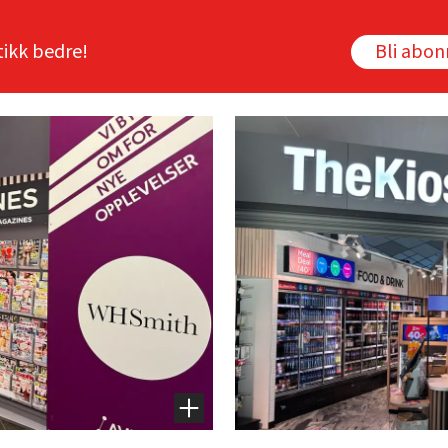
tikk bedre!
Bli abo