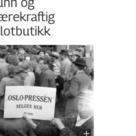
unn og
ærekraftig
ilotbutikk