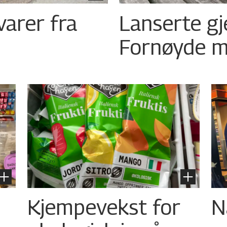
varer fra
Lanserte gj
Fornøyde m
Kjempevekst for
N