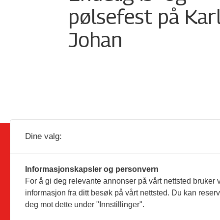
pølsefest på Kar
Johan
Dine valg:
Informasjonskapsler og personvern
For å gi deg relevante annonser på vårt nettsted bruker v
Utgiver:
Dagligvarehandelen AS
informasjon fra ditt besøk på vårt nettsted. Du kan reser
Solørvegen 1035
deg mot dette under "Innstillinger".
2260 Kirkenær
Telefon:
46 94 10 00