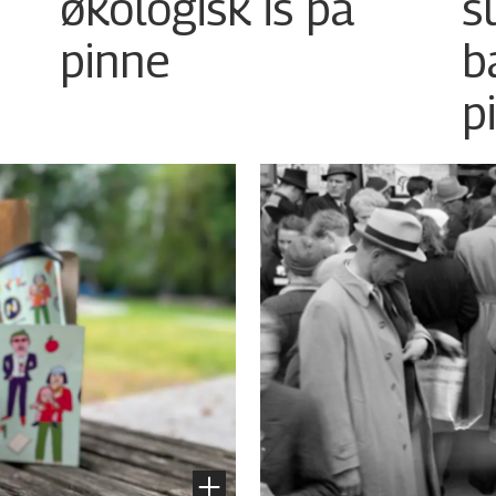
økologisk is på
s
pinne
b
p