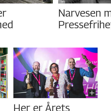
er
Narvesen m
med
Pressefrih
Her er Årets