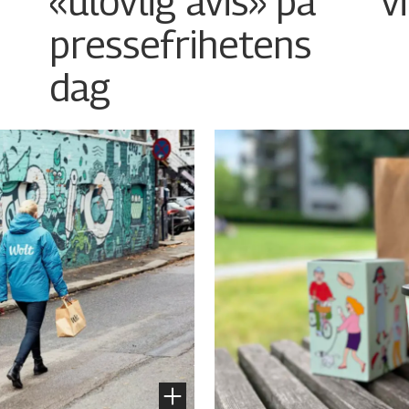
«ulovlig avis» på
v
pressefrihetens
dag