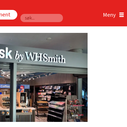
nnent
Søk