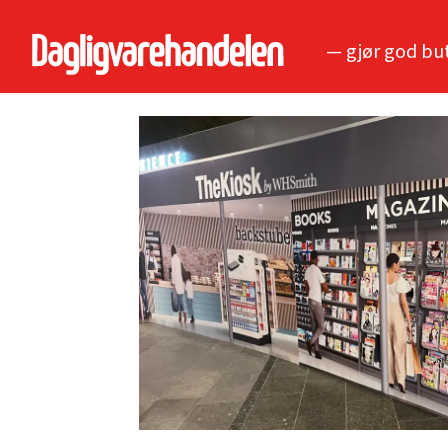
— gjør god bu
Tag:
narvesen