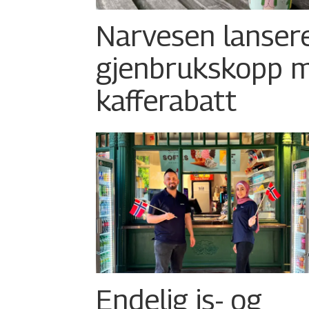
Narvesen lanser
gjenbrukskopp 
kafferabatt
Endelig is- og