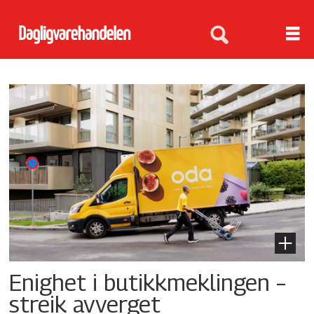
Tag:
nho
service
og
handel
Enighet i butikkmeklingen –
streik avverget