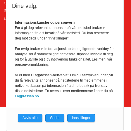
eksterne sider som det lenkes til. Kopiering for bruk
Dine valg:
av Dagligvarehandelens materiale er ikke tillatt uten
avtale.
Informasjonskapsler og personvern
For å gi deg relevante annonser på vårt nettsted bruker vi
informasjon fra ditt besøk på vårt nettsted. Du kan reservere
deg mot dette under "Innstillinger".
For øvrig bruker vi informasjonskapsler og lignende verktøy for
analyse, for å sammenligne nettlesere, tilpasse innhold til deg
og for å utvikle og tilby nødvendig funksjonalitet. Les mer i vår
personvernerklæring.
Vi er med i Fagpressen-nettverket. Om du samtykker under, vil
du få relevante annonser på nettstedene til medlemmene i
nettverket basert på informasjon fra dine besøk på tvers av
disse nettstedene. En oversikt over medlemmene finner du på
Fagpressen.no.
Avvis alle
Godta
Innstillinger
Powered by Labrador CMS