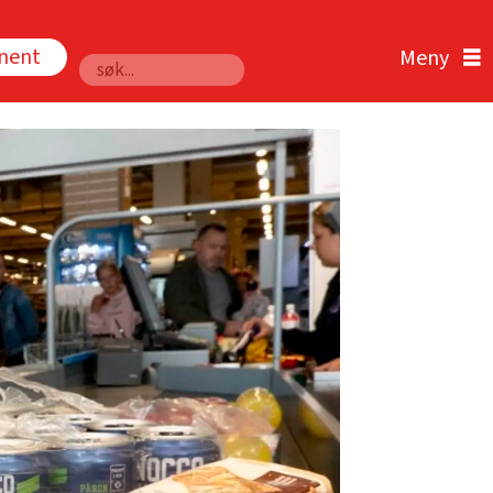
nnent
Søk