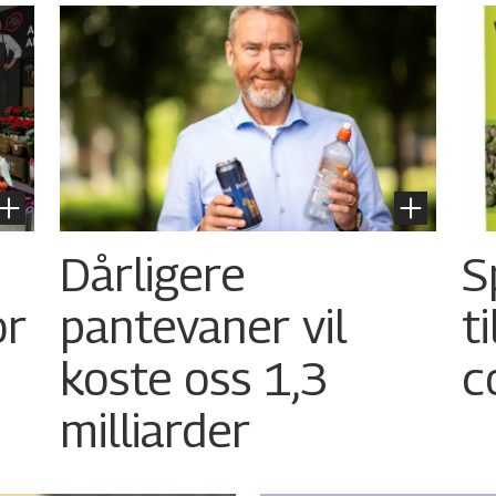
Dårligere
S
or
pantevaner vil
t
koste oss 1,3
c
milliarder