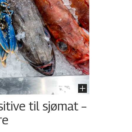
tive til sjømat –
re