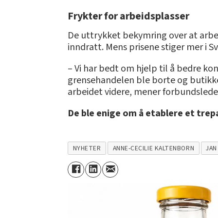
Frykter for arbeidsplasser
De uttrykket bekymring over at arb
inndratt. Mens prisene stiger mer i S
– Vi har bedt om hjelp til å bedre k
grensehandelen ble borte og butikken
arbeidet videre, mener forbundslede
De ble enige om å etablere et tre
NYHETER
ANNE-CECILIE KALTENBORN
JAN