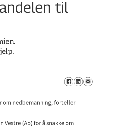
andelen til
mien.
elp.
der om nedbemanning, forteller
 Vestre (Ap) for å snakke om