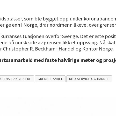
eidsplasser, som ble bygget opp under koronapandemi
verige enn i Norge, drar nordmenn likevel over grensen
onkurransesituasjonen overfor Sverige. Det eneste pos
e på norsk side av grensen fikk et oppsving. Nå skal v
r Christopher R. Beckham i Handel og Kontor Norge.
partssamarbeid med faste halvårige møter og prosj
 CHRISTIAN VESTRE
GRENSEHANDEL
NHO SERVICE OG HANDEL