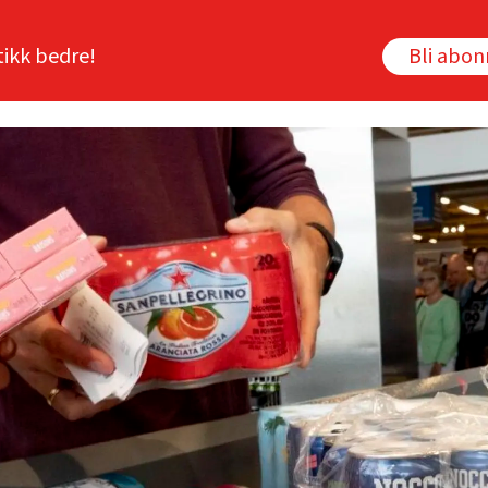
tikk bedre!
Bli abo