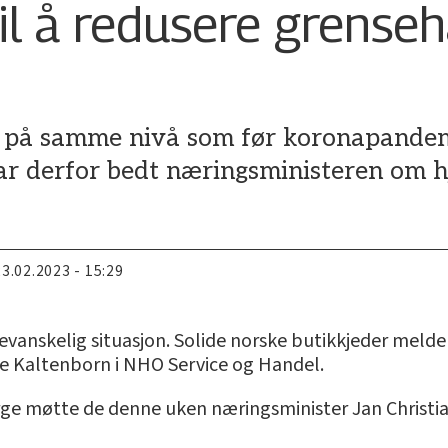
il å redusere grenseh
e på samme nivå som før koronapande
r derfor bedt næringsministeren om hj
23.02.2023 - 15:29
pevanskelig situasjon. Solide norske butikkjeder mel
ie Kaltenborn i NHO Service og Handel.
møtte de denne uken næringsminister Jan Christian