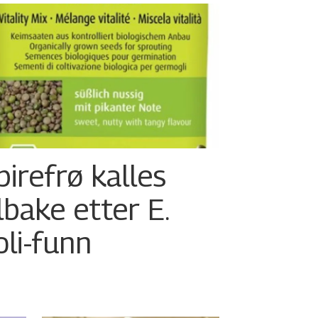
pirefrø kalles
ilbake etter E.
oli-funn