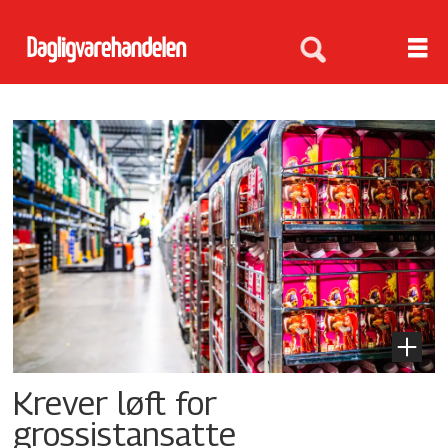
Tag:
fellesforbundet
Krever løft for
grossistansatte