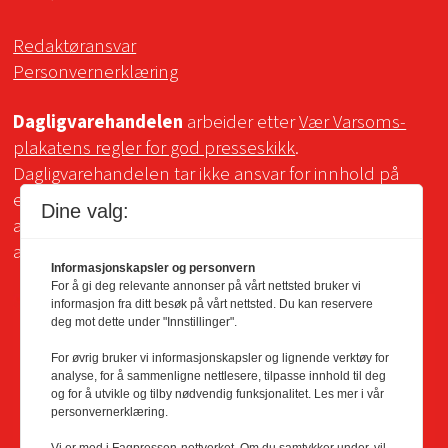
Redaktøransvar
Personvernerklæring
Dagligvarehandelen
arbeider etter
Vær Varsoms-
plakatens regler for god presseskikk
.
Dagligvarehandelen tar ikke ansvar for innhold på
eksterne sider som det lenkes til. Kopiering for bruk
Dine valg:
av Dagligvarehandelens materiale er ikke tillatt uten
avtale.
Informasjonskapsler og personvern
For å gi deg relevante annonser på vårt nettsted bruker vi
informasjon fra ditt besøk på vårt nettsted. Du kan reservere
deg mot dette under "Innstillinger".
For øvrig bruker vi informasjonskapsler og lignende verktøy for
analyse, for å sammenligne nettlesere, tilpasse innhold til deg
og for å utvikle og tilby nødvendig funksjonalitet. Les mer i vår
personvernerklæring.