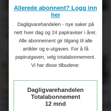
Allerede abonnent? Logg inn
her
Kiwi måtte gi opp – nå prøver
Norgesgruppen-selskap seg
Dagligvarehandelen - nye saker på
igjen med dansk lavpris
nett hver dag og 24 papiraviser i året.
Alle abonnement gir tilgang til alle
artikler og e-utgaven. For å få
PRODUKTNYTT
papirutgaven, velg totalabonnement.
Vi har disse tilbudene:
Dagligvarehandelen
Knalltall
Aass vil
Brus og
Hard
Totalabonnement
ter
for Açai
bli
jus fra
iste fra
12 mnd
Bowl
førstevalg
Berentsen
Hansa