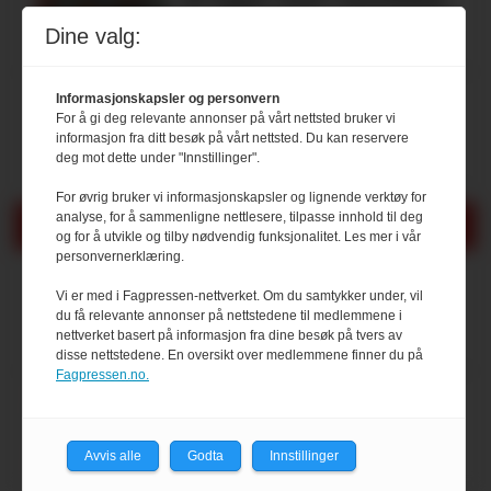
Dine valg:
Q passerte 1 milliard i
Informasjonskapsler og personvern
For å gi deg relevante annonser på vårt nettsted bruker vi
Rema i 2025
informasjon fra ditt besøk på vårt nettsted. Du kan reservere
deg mot dette under "Innstillinger".
For øvrig bruker vi informasjonskapsler og lignende verktøy for
analyse, for å sammenligne nettlesere, tilpasse innhold til deg
Siste artikler - Økologisk
og for å utvikle og tilby nødvendig funksjonalitet. Les mer i vår
personvernerklæring.
Kolonihagens norske
Vi er med i Fagpressen-nettverket. Om du samtykker under, vil
yoghurt: Trues av
du få relevante annonser på nettstedene til medlemmene i
nettverket basert på informasjon fra dine besøk på tvers av
melkemangel
disse nettstedene. En oversikt over medlemmene finner du på
Fagpressen.no.
Marit Kolby vant
Økologisk Norge sin
hederspris
Avvis alle
Godta
Innstillinger