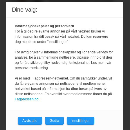
Kolonihagens norske
yoghurt: Trues av
Dine valg:
melkemangel
Informasjonskapsler og personvern
Marit Kolby vant
For å gi deg relevante annonser på vårt nettsted bruker vi
informasjon fra ditt besøk på vårt nettsted. Du kan reservere
Økologisk Norge sin
deg mot dette under "Innstillinger".
hederspris
For øvrig bruker vi informasjonskapsler og lignende verktøy for
analyse, for å sammenligne nettlesere, tilpasse innhold til deg
Blir enklere å velge
og for å utvikle og tilby nødvendig funksjonalitet. Les mer i vår
personvernerklæring.
økologisk i butikkhylla
Vi er med i Fagpressen-nettverket. Om du samtykker under, vil
du få relevante annonser på nettstedene til medlemmene i
nettverket basert på informasjon fra dine besøk på tvers av
Kolonihagen sliter
disse nettstedene. En oversikt over medlemmene finner du på
med å få tak i nok melk
Fagpressen.no.
Rapport: Økokundene
Avvis alle
Godta
Innstillinger
er klare! Er markedet