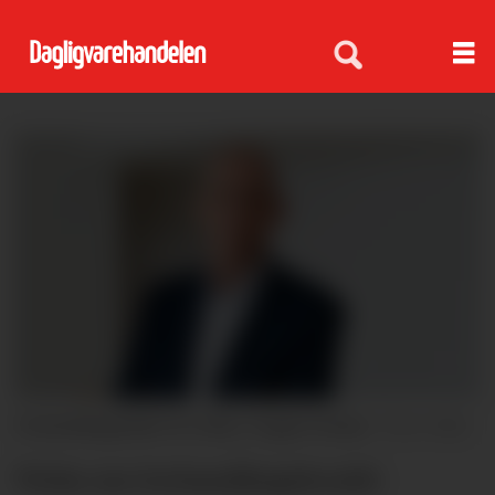
Forhandlingsleder for Virke, Torgeir Kroken
Virke
Virke om forhandlingsbrudd: