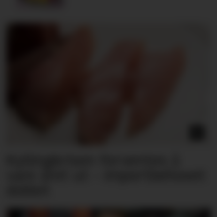
Kyllingkrisen forventes å
vare året ut – importbehovet
doblet