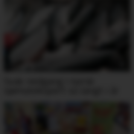
Svak nedgang i norsk
sjømateksport så langt i år