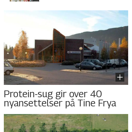
Protein-sug gir over 40
nyansettelser på Tine Frya