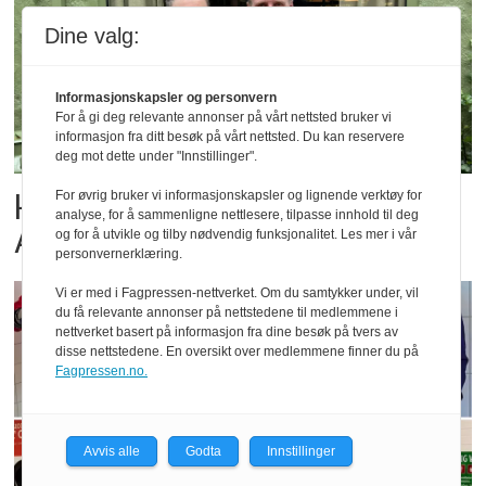
Dine valg:
Informasjonskapsler og personvern
For å gi deg relevante annonser på vårt nettsted bruker vi
informasjon fra ditt besøk på vårt nettsted. Du kan reservere
deg mot dette under "Innstillinger".
Her er de tre finalistene i
For øvrig bruker vi informasjonskapsler og lignende verktøy for
analyse, for å sammenligne nettlesere, tilpasse innhold til deg
Årets Bakeri 2026
og for å utvikle og tilby nødvendig funksjonalitet. Les mer i vår
personvernerklæring.
Vi er med i Fagpressen-nettverket. Om du samtykker under, vil
du få relevante annonser på nettstedene til medlemmene i
nettverket basert på informasjon fra dine besøk på tvers av
disse nettstedene. En oversikt over medlemmene finner du på
Fagpressen.no.
Avvis alle
Godta
Innstillinger