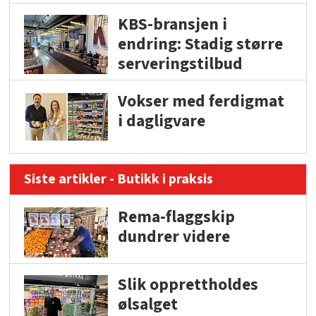
KBS-bransjen i
endring: Stadig større
serveringstilbud
Vokser med ferdigmat
i dagligvare
Siste artikler - Butikk i praksis
Rema-flaggskip
dundrer videre
Slik opprettholdes
ølsalget