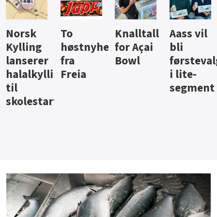
Knalltall
Aass vil
Brus og
Hard
ter
for Açai
bli
jus fra
iste fra
Bowl
førstevalg
Berentsen
Hansa
i lite-
segment