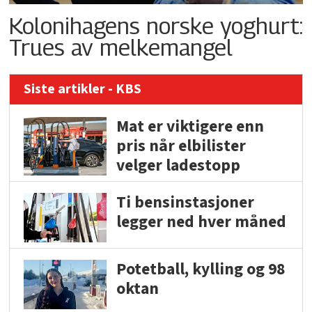
Kolonihagens norske yoghurt:
Trues av melkemangel
Siste artikler - KBS
Mat er viktigere enn
pris når elbilister
velger ladestopp
Ti bensinstasjoner
legger ned hver måned
Potetball, kylling og 98
oktan