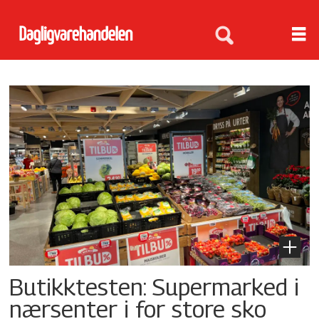
Dagligvarehandelen
-
gjør
god
butikk
bedre
Butikktesten: Supermarked i
nærsenter i for store sko