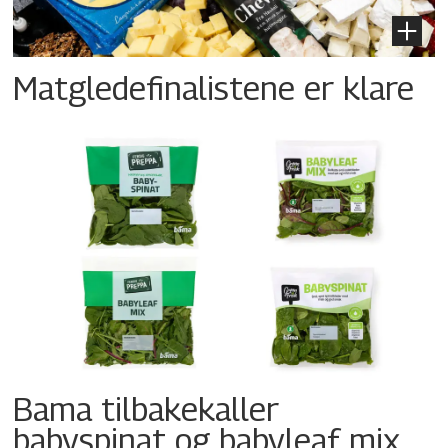
Matgledefinalistene er klare
Bama tilbakekaller
babyspinat og babyleaf mix