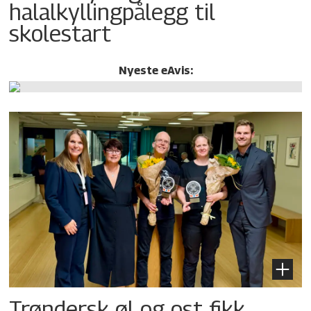
halalkylling­pålegg til
skolestart
Nyeste eAvis:
Trøndersk øl og ost fikk