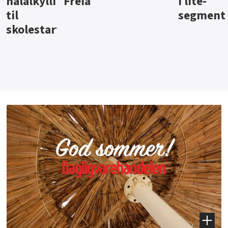
i lite-
segment