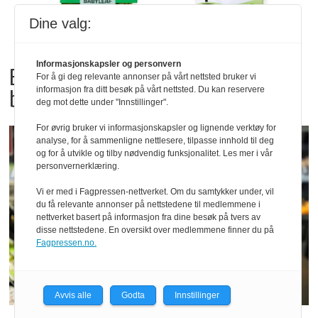
Dine valg:
Informasjonskapsler og personvern
Bama tilbakekaller
For å gi deg relevante annonser på vårt nettsted bruker vi
babyspinat og babyleaf mix
informasjon fra ditt besøk på vårt nettsted. Du kan reservere
deg mot dette under "Innstillinger".
For øvrig bruker vi informasjonskapsler og lignende verktøy for
analyse, for å sammenligne nettlesere, tilpasse innhold til deg
og for å utvikle og tilby nødvendig funksjonalitet. Les mer i vår
personvernerklæring.
Vi er med i Fagpressen-nettverket. Om du samtykker under, vil
du få relevante annonser på nettstedene til medlemmene i
nettverket basert på informasjon fra dine besøk på tvers av
disse nettstedene. En oversikt over medlemmene finner du på
Fagpressen.no.
Avvis alle
Godta
Innstillinger