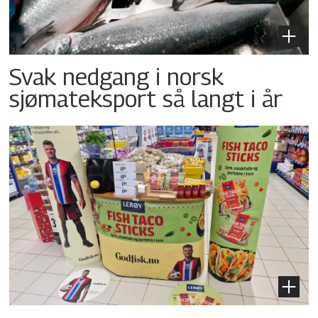
Svak nedgang i norsk
sjømateksport så langt i år