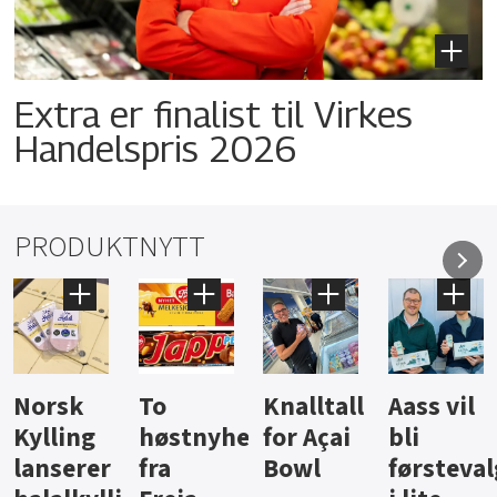
Extra er finalist til Virkes
Handelspris 2026
PRODUKTNYTT
Knalltall
Aass vil
Brus og
Hard
ter
for Açai
bli
jus fra
iste fra
Bowl
førstevalg
Berentsen
Hansa