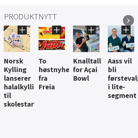
PRODUKTNYTT
Knalltall
Aass vil
Brus og
Hard
eter
for Açai
bli
jus fra
iste fra
Bowl
førstevalg
Berentsen
Hansa
i lite-
segment