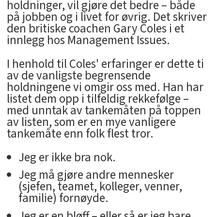
holdninger, vil gjøre det bedre – både
på jobben og i livet for øvrig. Det skriver
den britiske coachen Gary Coles i et
innlegg hos Management Issues.
I henhold til Coles' erfaringer er dette ti
av de vanligste begrensende
holdningene vi omgir oss med. Han har
listet dem opp i tilfeldig rekkefølge –
med unntak av tankemåten på toppen
av listen, som er en mye vanligere
tankemåte enn folk flest tror.
Jeg er ikke bra nok.
Jeg må gjøre andre mennesker
(sjefen, teamet, kolleger, venner,
familie) fornøyde.
Jeg er en bløff – eller så er jeg bare