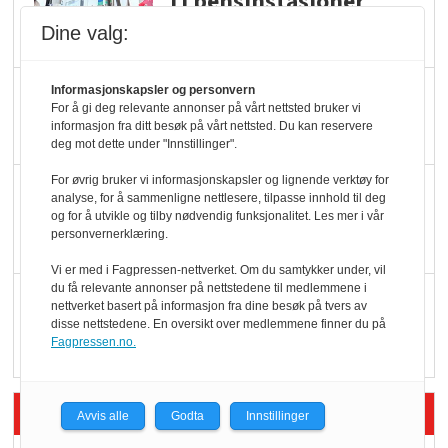
Ti bensinstasjoner
legger ned hver måned
Dine valg:
Potetball, kylling og 98
Informasjonskapsler og personvern
For å gi deg relevante annonser på vårt nettsted bruker vi
oktan
informasjon fra ditt besøk på vårt nettsted. Du kan reservere
deg mot dette under "Innstillinger".
For øvrig bruker vi informasjonskapsler og lignende verktøy for
KBS-bransjen i
analyse, for å sammenligne nettlesere, tilpasse innhold til deg
endring: Stadig større
og for å utvikle og tilby nødvendig funksjonalitet. Les mer i vår
personvernerklæring.
serveringstilbud
Vi er med i Fagpressen-nettverket. Om du samtykker under, vil
du få relevante annonser på nettstedene til medlemmene i
Vokser med ferdigmat
nettverket basert på informasjon fra dine besøk på tvers av
i dagligvare
disse nettstedene. En oversikt over medlemmene finner du på
Fagpressen.no.
Siste artikler - Butikk i praksis
Avvis alle
Godta
Innstillinger