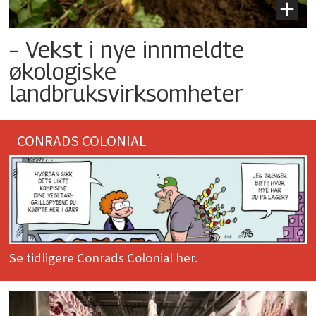
– Vekst i nye innmeldte
økologiske
landbruksvirksomheter
CONRADS COLONIAL
Se tidligere Conrads Colonial her.