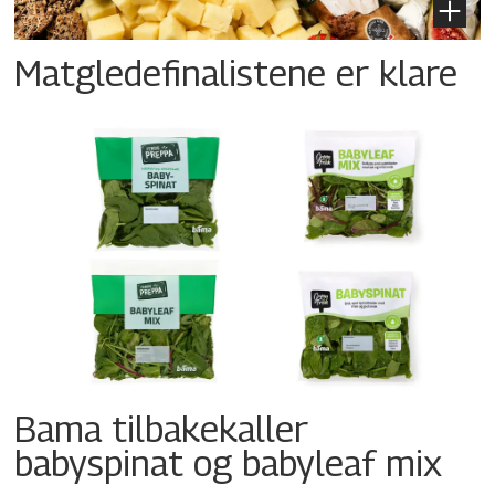
Matgledefinalistene er klare
Bama tilbakekaller
babyspinat og babyleaf mix