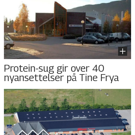
Protein-sug gir over 40
nyansettelser på Tine Frya