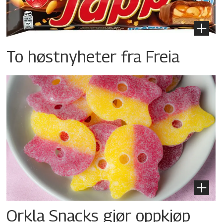
To høstnyheter fra Freia
Orkla Snacks gjør oppkjøp