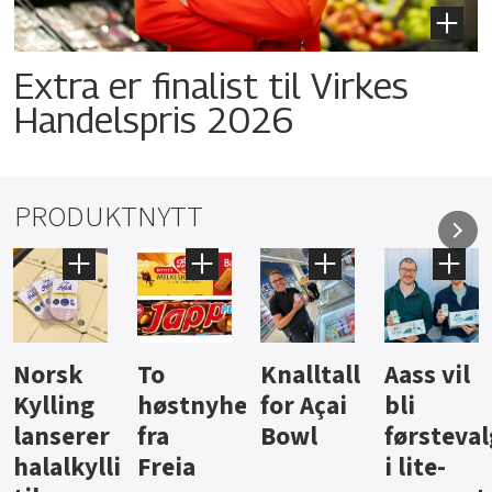
Extra er finalist til Virkes
Handelspris 2026
PRODUKTNYTT
Knalltall
Aass vil
Brus og
Hard
ter
for Açai
bli
jus fra
iste fra
Bowl
førstevalg
Berentsen
Hansa
i lite-