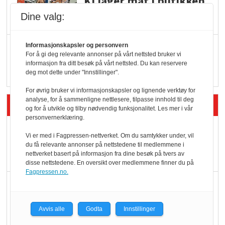
KI lager mat i butikken
Dine valg:
Q passerte 1 milliard i
Informasjonskapsler og personvern
For å gi deg relevante annonser på vårt nettsted bruker vi
Rema i 2025
informasjon fra ditt besøk på vårt nettsted. Du kan reservere
deg mot dette under "Innstillinger".
For øvrig bruker vi informasjonskapsler og lignende verktøy for
analyse, for å sammenligne nettlesere, tilpasse innhold til deg
Siste artikler - Økologisk
og for å utvikle og tilby nødvendig funksjonalitet. Les mer i vår
personvernerklæring.
Kolonihagens norske
Vi er med i Fagpressen-nettverket. Om du samtykker under, vil
yoghurt: Trues av
du få relevante annonser på nettstedene til medlemmene i
nettverket basert på informasjon fra dine besøk på tvers av
melkemangel
disse nettstedene. En oversikt over medlemmene finner du på
Fagpressen.no.
Marit Kolby vant
Økologisk Norge sin
Avvis alle
Godta
Innstillinger
hederspris