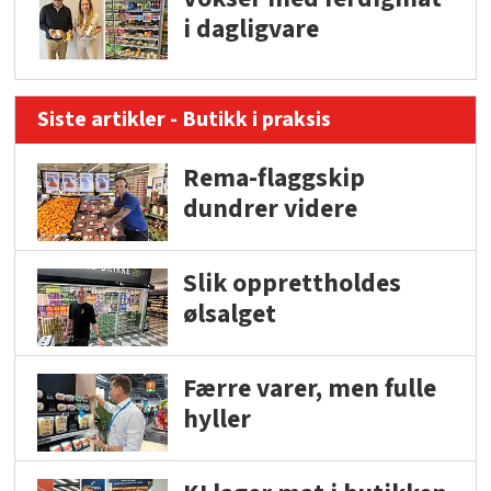
i dagligvare
Siste artikler - Butikk i praksis
Rema-flaggskip
dundrer videre
Slik opprettholdes
ølsalget
Færre varer, men fulle
hyller