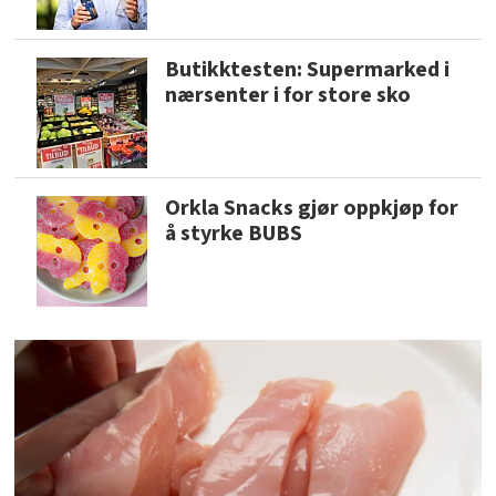
Butikktesten: Supermarked i
nærsenter i for store sko
Orkla Snacks gjør oppkjøp for
å styrke BUBS