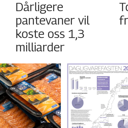
Dårligere
T
pantevaner vil
f
koste oss 1,3
milliarder