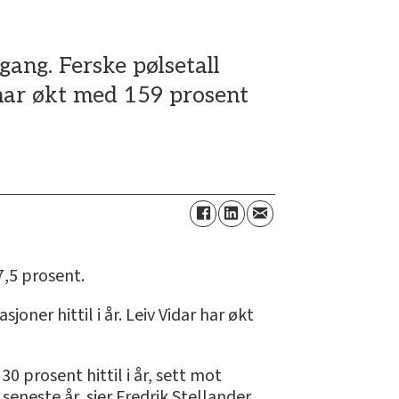
gang. Ferske pølsetall
e har økt med 159 prosent
7,5 prosent.
oner hittil i år. Leiv Vidar har økt
0 prosent hittil i år, sett mot
eneste år, sier Fredrik Stellander