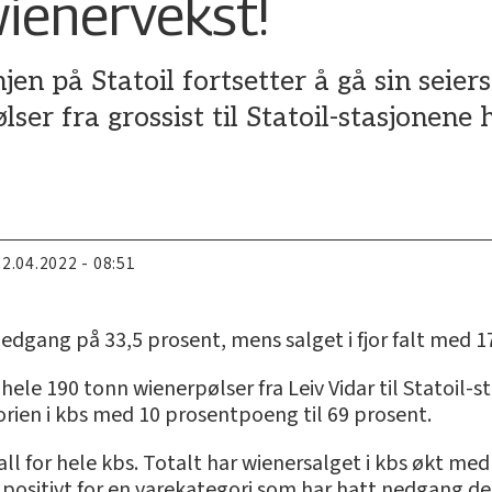
ienervekst!
n på Statoil fortsetter å gå sin seiers
lser fra grossist til Statoil-stasjonen
22.04.2022 - 08:51
nedgang på 33,5 prosent, mens salget i fjor falt med 1
le 190 tonn wienerpølser fra Leiv Vidar til Statoil-stasj
ien i kbs med 10 prosentpoeng til 69 prosent.
ll for hele kbs. Totalt har wienersalget i kbs økt med 3
positivt for en varekategori som har hatt nedgang de s