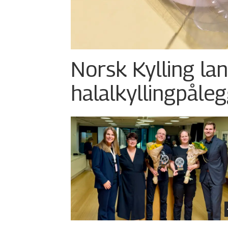
Norsk Kylling la
halalkylling­påleg