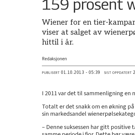
159 prosent w
Wiener for en tier-kampanje
viser at salget av wienerpø
hittil i år.
Redaksjonen
01.10.2013 - 05:39
PUBLISERT
SIST OPPDATERT
I 2011 var det til sammenligning en 
Totalt er det snakk om en økning på he
sin markedsandel wienerpølsekategor
– Denne suksessen har gitt positive ta
samme periode i fjor. Dette bør være 