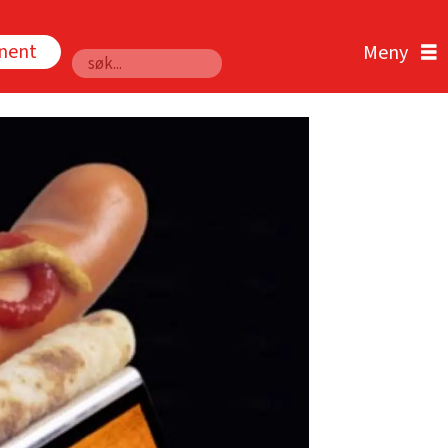
nnent
Søk