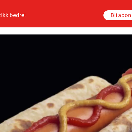
tikk bedre!
Bli abo