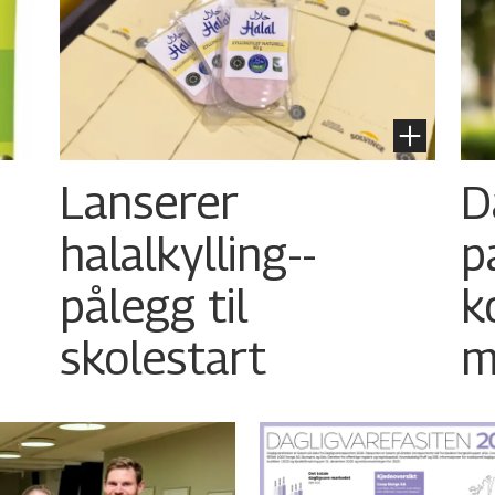
Lanserer
D
halalkylling-­
p
pålegg til
k
skolestart
m