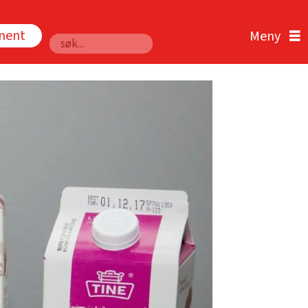
nnent
Søk