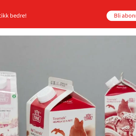
tikk bedre!
Bli abo