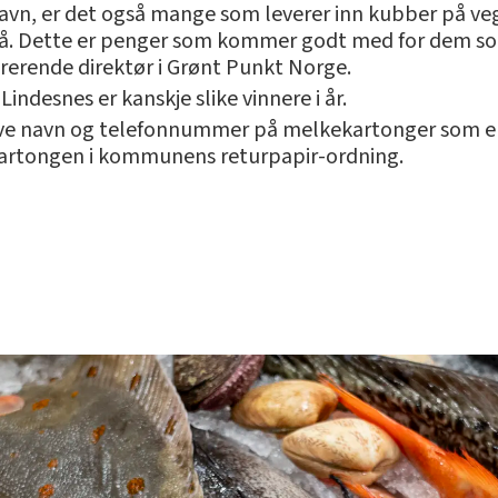
 navn, er det også mange som leverer inn kubber på veg
på. Dette er penger som kommer godt med for dem som
trerende direktør i Grønt Punkt Norge.
indesnes er kanskje slike vinnere i år.
krive navn og telefonnummer på melkekartonger som er
kartongen i kommunens returpapir-ordning.