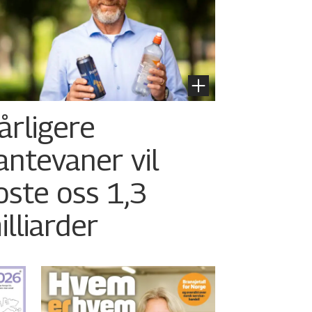
årligere
antevaner vil
oste oss 1,3
illiarder