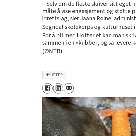
– Selv om de fleste skriver sitt eget
måte å vise engasjement og støtte 
idrettslag, sier Jaana Røine, adminis
Sogndal skolekorps og kulturhuset i L
For å bli med i lotteriet kan man s
sammen i en «kubbe», og så levere 
(©NTB)
NYHETER