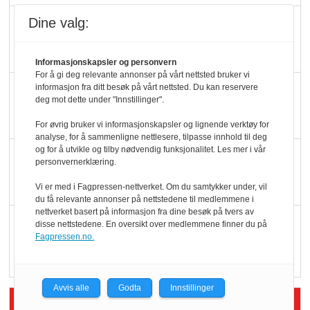
Slik opprettholdes
Dine valg:
ølsalget
Informasjonskapsler og personvern
For å gi deg relevante annonser på vårt nettsted bruker vi
Færre varer, men fulle
informasjon fra ditt besøk på vårt nettsted. Du kan reservere
deg mot dette under "Innstillinger".
hyller
For øvrig bruker vi informasjonskapsler og lignende verktøy for
analyse, for å sammenligne nettlesere, tilpasse innhold til deg
og for å utvikle og tilby nødvendig funksjonalitet. Les mer i vår
KI lager mat i butikken
personvernerklæring.
Vi er med i Fagpressen-nettverket. Om du samtykker under, vil
du få relevante annonser på nettstedene til medlemmene i
nettverket basert på informasjon fra dine besøk på tvers av
Q passerte 1 milliard i
disse nettstedene. En oversikt over medlemmene finner du på
Fagpressen.no.
Rema i 2025
Avvis alle
Godta
Innstillinger
Siste artikler - Økologisk