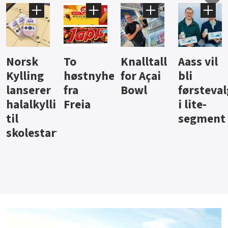
Knalltall
Aass vil
Brus og
Hard
ter
for Açai
bli
jus fra
iste fra
Bowl
førstevalg
Berentsen
Hansa
i lite-
segment