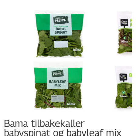
Bama tilbakekaller
babyspinat og babyleaf mix