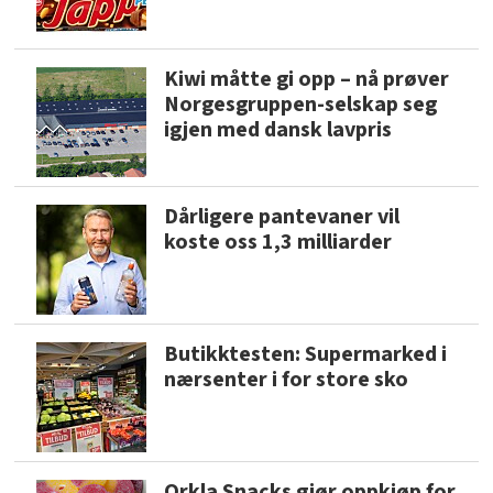
Kiwi måtte gi opp – nå prøver
Norgesgruppen-selskap seg
igjen med dansk lavpris
Dårligere pantevaner vil
koste oss 1,3 milliarder
Butikktesten: Supermarked i
nærsenter i for store sko
Orkla Snacks gjør oppkjøp for