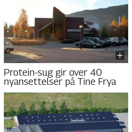
Protein-sug gir over 40
nyansettelser på Tine Frya