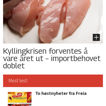
Kyllingkrisen forventes å
vare året ut – importbehovet
doblet
Mest lest:
To høstnyheter fra Freia