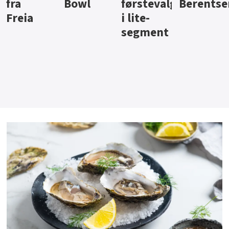
Bowl
førstevalg
Berentsen
Hansa
i lite-
segment