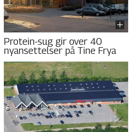
Protein-sug gir over 40
nyansettelser på Tine Frya