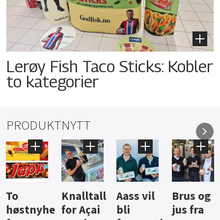
Lerøy Fish Taco Sticks: Kobler
to kategorier
PRODUKTNYTT
Knalltall
Aass vil
Brus og
Hard
ter
for Açai
bli
jus fra
iste fra