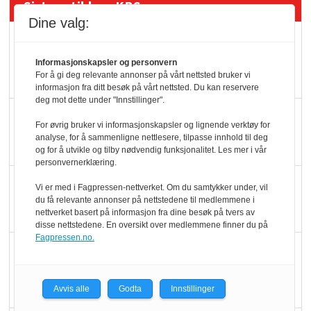
Siste artikler - KBS
Dine valg:
Mat er viktigere enn
pris når elbilister
Informasjonskapsler og personvern
For å gi deg relevante annonser på vårt nettsted bruker vi
velger ladestopp
informasjon fra ditt besøk på vårt nettsted. Du kan reservere
deg mot dette under "Innstillinger".
Ti bensinstasjoner
For øvrig bruker vi informasjonskapsler og lignende verktøy for
legger ned hver måned
analyse, for å sammenligne nettlesere, tilpasse innhold til deg
og for å utvikle og tilby nødvendig funksjonalitet. Les mer i vår
personvernerklæring.
Potetball, kylling og 98
Vi er med i Fagpressen-nettverket. Om du samtykker under, vil
oktan
du få relevante annonser på nettstedene til medlemmene i
nettverket basert på informasjon fra dine besøk på tvers av
disse nettstedene. En oversikt over medlemmene finner du på
Fagpressen.no.
KBS-bransjen i
endring: Stadig større
serveringstilbud
Avvis alle
Godta
Innstillinger