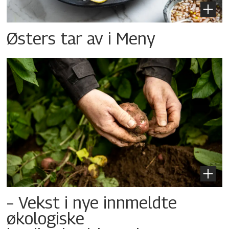
Østers tar av i Meny
– Vekst i nye innmeldte
økologiske