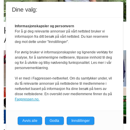
Dine valg:
Informasjonskapsler og personvern
Her er de tre finalistene i
For å gi deg relevante annonser på vårt nettsted bruker vi
Årets Bakeri 2026
informasjon fra ditt besøk på vårt nettsted. Du kan reservere
deg mot dette under "Innstillinger".
For øvrig bruker vi informasjonskapsler og lignende verktøy for
analyse, for å sammenligne nettlesere, tilpasse innhold til deg
og for å utvikle og tilby nødvendig funksjonalitet. Les mer i vår
personvernerklæring.
Vi er med i Fagpressen-nettverket. Om du samtykker under, vil
du få relevante annonser på nettstedene til medlemmene i
nettverket basert på informasjon fra dine besøk på tvers av
disse nettstedene. En oversikt over medlemmene finner du på
Fagpressen.no.
Avvis alle
Godta
Innstillinger