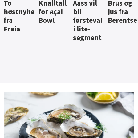
Knalltall
Aass vil
Brus og
Hard
ter
for Açai
bli
jus fra
iste fra
Bowl
førstevalg
Berentsen
Hansa
i lite-
segment