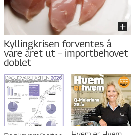
Kyllingkrisen forventes å
vare året ut – importbehovet
doblet
Hvem er Hvem