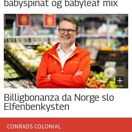
babyspinat og babyleaf mix
Billigbonanza da Norge slo
Elfenbenkysten
CONRADS COLONIAL