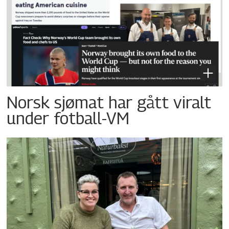
Norsk sjømat har gått viralt
under fotball-VM