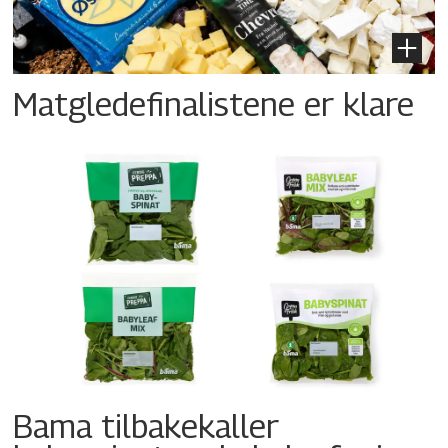
Matgledefinalistene er klare
Bama tilbakekaller