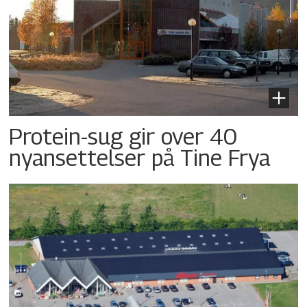
Protein-sug gir over 40
nyansettelser på Tine Frya