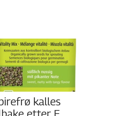
pirefrø kalles
ilbake etter E.