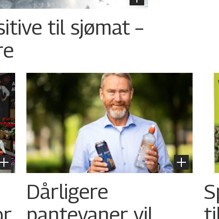
tive til sjømat –
re
Dårligere
S
or
pantevaner vil
t