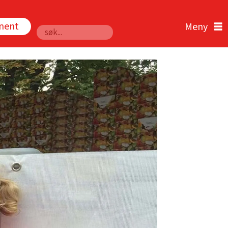
nnent
Søk