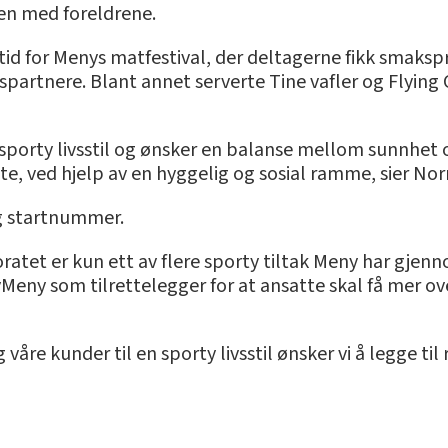
en med foreldrene.
tid for Menys matfestival, der deltagerne fikk smakspr
artnere. Blant annet serverte Tine vafler og Flying 
er sporty livsstil og ønsker en balanse mellom sunnhet
ette, ved hjelp av en hyggelig og sosial ramme, sier N
og startnummer.
tet er kun ett av flere sporty tiltak Meny har gjennom
eny som tilrettelegger for at ansatte skal få mer o
 våre kunder til en sporty livsstil ønsker vi å legge til