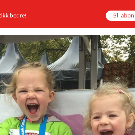
tikk bedre!
Bli abo