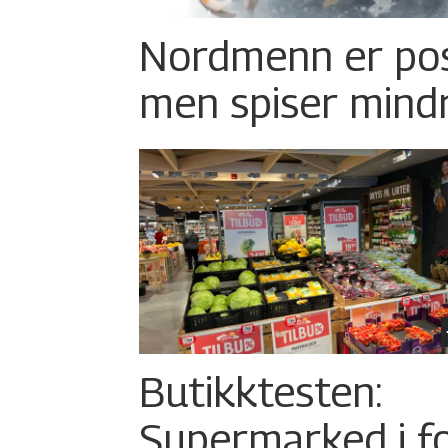
Nordmenn er posi
men spiser mind
Butikktesten:
Supermarked i f