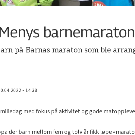
 Menys barnemarato
barn på Barnas maraton som ble arran
20.04.2022 - 14:38
 familiedag med fokus på aktivitet og gode matopplev
pa der barn mellom fem og tolv år fikk løpe «maraton