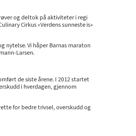
øver og deltok på aktiviteter i regi
Culinary Cirkus «Verdens sunneste is»
 og nytelse. Vi håper Barnas maraton
ormann-Larsen.
ført de siste årene. I 2012 startet
verskudd i hverdagen, gjennom
 rette for bedre trivsel, overskudd og