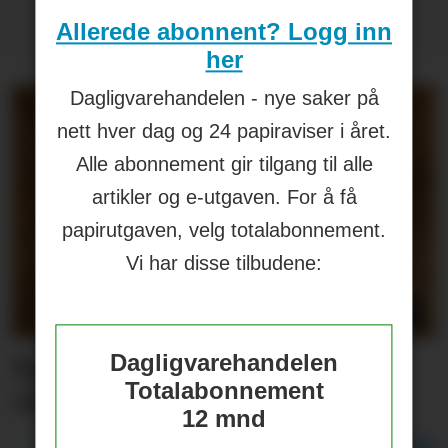
Allerede abonnent? Logg inn
her
Dagligvarehandelen - nye saker på
nett hver dag og 24 papiraviser i året.
Alle abonnement gir tilgang til alle
artikler og e-utgaven. For å få
papirutgaven, velg totalabonnement.
Vi har disse tilbudene:
Nyhetsbrevet tar
Dagligvarehandelen
Totalabonnement
sommerferie
12 mnd