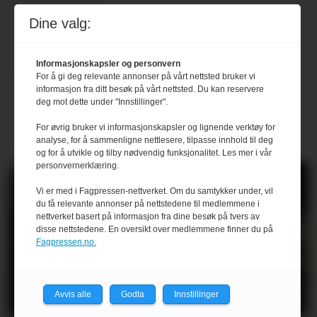
Kolonihagen sliter
Dine valg:
med å få tak i nok melk
Informasjonskapsler og personvern
For å gi deg relevante annonser på vårt nettsted bruker vi
Rapport: Økokundene
informasjon fra ditt besøk på vårt nettsted. Du kan reservere
deg mot dette under "Innstillinger".
er klare! Er markedet
det?
For øvrig bruker vi informasjonskapsler og lignende verktøy for
analyse, for å sammenligne nettlesere, tilpasse innhold til deg
og for å utvikle og tilby nødvendig funksjonalitet. Les mer i vår
personvernerklæring.
Vi er med i Fagpressen-nettverket. Om du samtykker under, vil
du få relevante annonser på nettstedene til medlemmene i
nettverket basert på informasjon fra dine besøk på tvers av
disse nettstedene. En oversikt over medlemmene finner du på
Fagpressen.no.
Avvis alle
Godta
Innstillinger