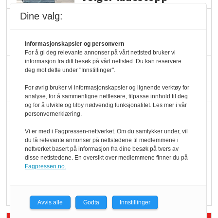
Dine valg:
Ti bensinstasjoner
legger ned hver måned
Informasjonskapsler og personvern
For å gi deg relevante annonser på vårt nettsted bruker vi
informasjon fra ditt besøk på vårt nettsted. Du kan reservere
Potetball, kylling og 98
deg mot dette under "Innstillinger".
oktan
For øvrig bruker vi informasjonskapsler og lignende verktøy for
analyse, for å sammenligne nettlesere, tilpasse innhold til deg
og for å utvikle og tilby nødvendig funksjonalitet. Les mer i vår
KBS-bransjen i
personvernerklæring.
endring: Stadig større
Vi er med i Fagpressen-nettverket. Om du samtykker under, vil
serveringstilbud
du få relevante annonser på nettstedene til medlemmene i
nettverket basert på informasjon fra dine besøk på tvers av
disse nettstedene. En oversikt over medlemmene finner du på
Vokser med ferdigmat
Fagpressen.no.
i dagligvare
Avvis alle
Godta
Innstillinger