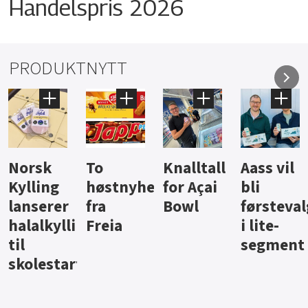
Handelspris 2026
PRODUKTNYTT
Knalltall
Aass vil
Brus og
Hard
ter
for Açai
bli
jus fra
iste fra
Bowl
førstevalg
Berentsen
Hansa
i lite-
segment