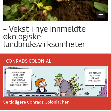
– Vekst i nye innmeldte
økologiske
landbruksvirksomheter
CONRADS COLONIAL
Se tidligere Conrads Colonial her.