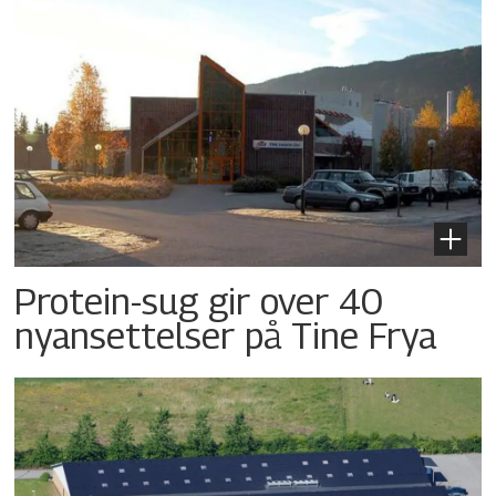
Protein-sug gir over 40
nyansettelser på Tine Frya